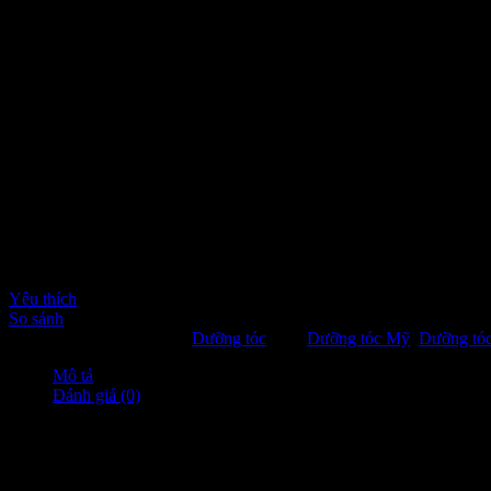
Yêu thích
So sánh
SKU:
883824
Danh mục:
Dưỡng tóc
Thẻ:
Dưỡng tóc Mỹ
,
Dưỡng tóc
Mô tả
Đánh giá (0)
Mô tả
Olaplex No. 9 Nourishing Hair Serum là một loại Serum cô đặc có tác 