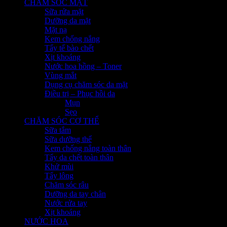
CHĂM SÓC MẶT
Sữa rửa mặt
Dưỡng da mặt
Mặt nạ
Kem chống nắng
Tẩy tế bào chết
Xịt khoáng
Nước hoa hồng – Toner
Vùng mắt
Dụng cụ chăm sóc da mặt
Điều trị – Phục hồi da
Mụn
Sẹo
CHĂM SÓC CƠ THỂ
Sữa tắm
Sữa dưỡng thể
Kem chống nắng toàn thân
Tẩy da chết toàn thân
Khử mùi
Tẩy lông
Chăm sóc râu
Dưỡng da tay chân
Nước rửa tay
Xịt khoáng
NƯỚC HOA