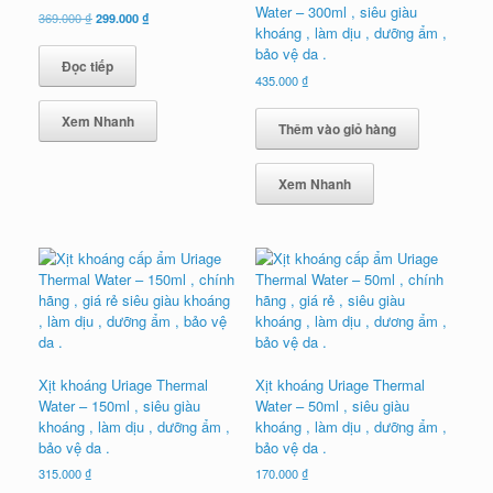
Water – 300ml , siêu giàu
Giá
Giá
369.000
₫
299.000
₫
khoáng , làm dịu , dưỡng ẩm ,
gốc
hiện
là:
tại
bảo vệ da .
Đọc tiếp
369.000 ₫.
là:
435.000
₫
299.000 ₫.
Xem Nhanh
Thêm vào giỏ hàng
Xem Nhanh
Xịt khoáng Uriage Thermal
Xịt khoáng Uriage Thermal
Water – 150ml , siêu giàu
Water – 50ml , siêu giàu
khoáng , làm dịu , dưỡng ẩm ,
khoáng , làm dịu , dưỡng ẩm ,
bảo vệ da .
bảo vệ da .
315.000
₫
170.000
₫