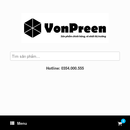
Skip
to
content
Hotline: 0354.000.555
0
View
Menu
shop