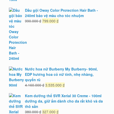
Dầu gội Oway Color Protection Hair Bath -
240ml bảo vệ màu cho tóc nhuộm
Giá
Giá
990.000
₫
799.000
₫
gốc
hiện
là:
tại
990.000 ₫.
là:
799.000 ₫.
Nước hoa nữ Burberry My Burberry- 90ml,
EDP hương hoa cỏ nữ tính, nhẹ nhàng,
quyến rũ
Giá
Giá
4.160.000
₫
3.535.000
₫
gốc
hiện
là:
tại
Kem dưỡng thể SVR Xerial 30 Creme - 100ml
4.160.000 ₫.
là:
dưỡng da, giữ ẩm dành cho da rất khô và da
3.535.000 ₫.
thô sần
Giá
Giá
380.000
₫
327.000
₫