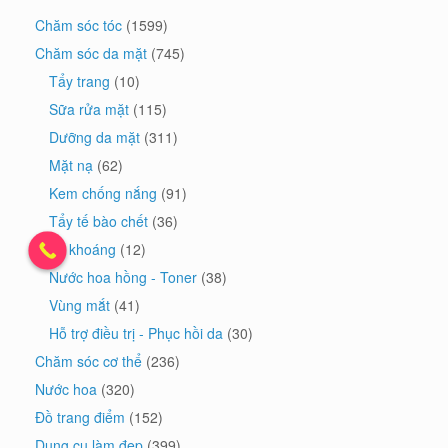
Chăm sóc tóc
(1599)
Chăm sóc da mặt
(745)
Tẩy trang
(10)
Sữa rửa mặt
(115)
Dưỡng da mặt
(311)
Mặt nạ
(62)
Kem chống nắng
(91)
Tẩy tế bào chết
(36)
Xịt khoáng
(12)
Nước hoa hồng - Toner
(38)
Vùng mắt
(41)
Hỗ trợ điều trị - Phục hồi da
(30)
Chăm sóc cơ thể
(236)
Nước hoa
(320)
Đồ trang điểm
(152)
Dụng cụ làm đẹp
(399)