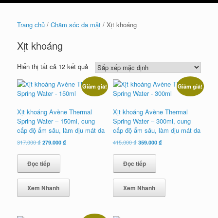
cart
Trang chủ
/
Chăm sóc da mặt
/ Xịt khoáng
Xịt khoáng
Hiển thị tất cả 12 kết quả
Giảm giá!
Giảm giá!
Xịt khoáng Avène Thermal
Xịt khoáng Avène Thermal
Spring Water – 150ml, cung
Spring Water – 300ml, cung
cấp độ ẩm sâu, làm dịu mát da
cấp độ ẩm sâu, làm dịu mát da
Giá
Giá
Giá
Giá
317.000
₫
279.000
₫
415.000
₫
359.000
₫
gốc
hiện
gốc
hiện
là:
tại
là:
tại
Đọc tiếp
Đọc tiếp
317.000 ₫.
là:
415.000 ₫.
là:
279.000 ₫.
359.000 ₫.
Xem Nhanh
Xem Nhanh