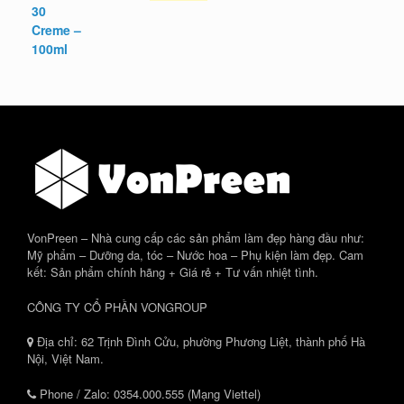
gốc
hiện
là:
tại
380.000 ₫.
là:
327.000 ₫.
VonPreen – Nhà cung cấp các sản phẩm làm đẹp hàng đầu như:
Mỹ phẩm – Dưỡng da, tóc – Nước hoa – Phụ kiện làm đẹp. Cam
kết: Sản phẩm chính hãng + Giá rẻ + Tư vấn nhiệt tình.
CÔNG TY CỔ PHẦN VONGROUP
Địa chỉ: 62 Trịnh Đình Cửu, phường Phương Liệt, thành phố Hà
Nội, Việt Nam.
Phone / Zalo: 0354.000.555 (Mạng Viettel)