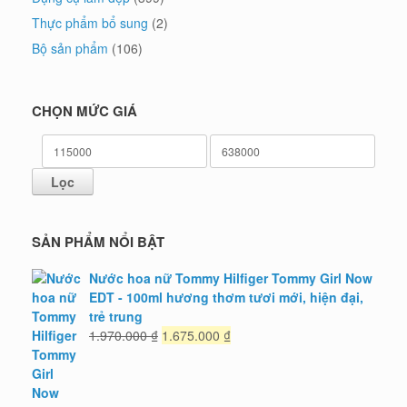
Thực phẩm bổ sung
(2)
Bộ sản phẩm
(106)
CHỌN MỨC GIÁ
Giá
Giá
tối
tối
Lọc
thiểu
đa
SẢN PHẨM NỔI BẬT
Nước hoa nữ Tommy Hilfiger Tommy Girl Now
EDT - 100ml hương thơm tươi mới, hiện đại,
trẻ trung
Giá
Giá
1.970.000
₫
1.675.000
₫
gốc
hiện
là:
tại
1.970.000 ₫.
là: