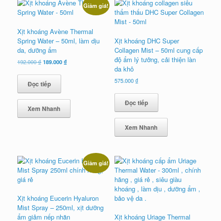
Giảm giá!
Xịt khoáng Avène Thermal
Spring Water – 50ml, làm dịu
Xịt khoáng DHC Super
da, dưỡng ẩm
Collagen Mist – 50ml cung cấp
độ ẩm lý tưởng, cải thiện làn
Giá
Giá
192.000
₫
189.000
₫
da khô
gốc
hiện
là:
tại
575.000
₫
Đọc tiếp
192.000 ₫.
là:
189.000 ₫.
Đọc tiếp
Xem Nhanh
Xem Nhanh
Giảm giá!
Xịt khoáng Eucerin Hyaluron
Mist Spray – 250ml, xịt dưỡng
ẩm giảm nếp nhăn
Xịt khoáng Uriage Thermal