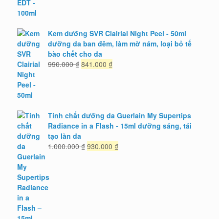
1.675.000 ₫.
Kem dưỡng SVR Clairial Night Peel - 50ml
dưỡng da ban đêm, làm mờ nám, loại bỏ tế
bào chết cho da
Giá
Giá
990.000
₫
841.000
₫
gốc
hiện
là:
tại
990.000 ₫.
là:
841.000 ₫.
Tinh chất dưỡng da Guerlain My Supertips
Radiance in a Flash - 15ml dưỡng sáng, tái
tạo làn da
Giá
Giá
1.000.000
₫
930.000
₫
gốc
hiện
là:
tại
1.000.000 ₫.
là:
930.000 ₫.