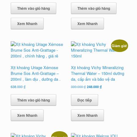
Thêm vào giỏ hàng
Thêm vào giỏ hàng
Xem Nhanh
Xem Nhanh
Giảm giá!
Xịt khoáng Uriage Xémose
Xịt khoáng Vichy Mineralizing
Brume Sos Anti-Grattage –
Thermal Water – 150ml dưỡng
200ml , làm dịu , dưỡng da .
da, cấp ẩm và bảo vệ da
Giá
Giá
638.000
₫
339.000
₫
248.000
₫
gốc
hiện
là:
tại
Thêm vào giỏ hàng
Đọc tiếp
339.000 ₫.
là:
248.000 ₫.
Xem Nhanh
Xem Nhanh