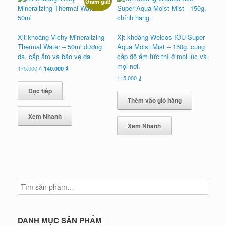
Giảm giá!
Xịt khoáng Vichy Mineralizing
Xịt khoáng Welcos IOU Super
Thermal Water – 50ml dưỡng
Aqua Moist Mist – 150g, cung
da, cấp ẩm và bảo vệ da
cấp độ ẩm tức thì ở mọi lúc và
mọi nơi.
Giá
Giá
175.000
₫
140.000
₫
gốc
hiện
115.000
₫
là:
tại
Đọc tiếp
175.000 ₫.
là:
Thêm vào giỏ hàng
140.000 ₫.
Xem Nhanh
Xem Nhanh
DANH MỤC SẢN PHẨM