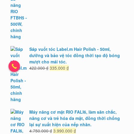
là:
tại
2.450.000 ₫.
là:
1.990.000 ₫.
Sáp vuốt tóc Label.m Hair Polish - 50ml,
dưỡng và bảo vệ tóc đồng thời tạo độ bóng
mượt cho mái tóc.
Giá
Giá
422.000
₫
335.000
₫
gốc
hiện
là:
tại
422.000 ₫.
là:
335.000 ₫.
Máy nâng cơ mặt RIO FALI6, làm săn chắc,
nâng cơ và trẻ hóa da mặt, đồng thời chống
lại sự xuất hiện của nếp nhăn.
Giá
Giá
4.750.000
₫
3.990.000
₫