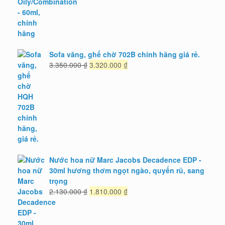
Sofa văng, ghế chờ 702B chính hãng giá rẻ.
Giá
Giá
3.350.000
₫
3.320.000
₫
gốc
hiện
là:
tại
3.350.000 ₫.
là:
3.320.000 ₫.
Nước hoa nữ Marc Jacobs Decadence EDP -
30ml hương thơm ngọt ngào, quyến rũ, sang
trọng
Giá
Giá
2.130.000
₫
1.810.000
₫
gốc
hiện
là:
tại
2.130.000 ₫.
là: