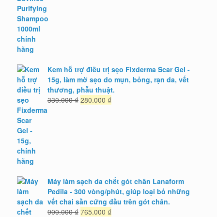
là:
tại
1.589.000 ₫.
là:
1.190.000 ₫.
Kem hỗ trợ điều trị sẹo Fixderma Scar Gel -
15g, làm mờ sẹo do mụn, bỏng, rạn da, vết
thương, phẫu thuật.
Giá
Giá
330.000
₫
280.000
₫
gốc
hiện
là:
tại
330.000 ₫.
là:
280.000 ₫.
Máy làm sạch da chết gót chân Lanaform
Pedila - 300 vòng/phút, giúp loại bỏ những
vết chai sần cứng đầu trên gót chân.
Giá
Giá
900.000
₫
765.000
₫