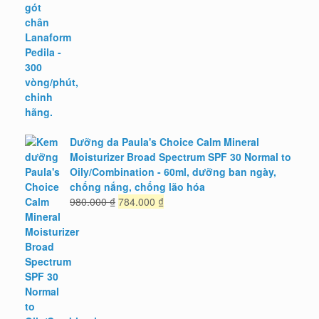
gốc
hiện
là:
tại
900.000 ₫.
là:
765.000 ₫.
Dưỡng da Paula's Choice Calm Mineral
Moisturizer Broad Spectrum SPF 30 Normal to
Oily/Combination - 60ml, dưỡng ban ngày,
chống nắng, chống lão hóa
Giá
Giá
980.000
₫
784.000
₫
gốc
hiện
là:
tại
980.000 ₫.
là:
784.000 ₫.