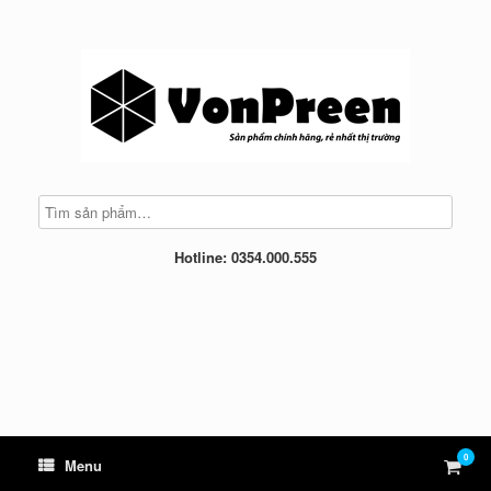
Skip
to
content
Hotline: 0354.000.555
0
View
Menu
shop