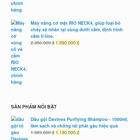
gốc
hiện
là:
tại
4.750.000 ₫.
là:
3.990.000 ₫.
Máy nâng cơ mặt RIO NECK4, giúp loại bỏ
chảy xệ nhăn tại vùng dưới cằm, định hình
cằm V-line.
Giá
Giá
2.350.000
₫
1.990.000
₫
gốc
hiện
là:
tại
2.350.000 ₫.
là:
1.990.000 ₫.
SẢN PHẨM NỔI BẬT
Dầu gội Davines Purifying Shampoo - 1000ml,
làm sạch và chống tái phát gàu hiệu quả
Giá
Giá
1.589.000
₫
1.190.000
₫
gốc
hiện