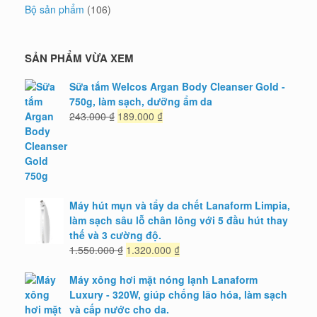
Bộ sản phẩm
(106)
SẢN PHẨM VỪA XEM
Sữa tắm Welcos Argan Body Cleanser Gold -
750g, làm sạch, dưỡng ẩm da
Giá
Giá
243.000
₫
189.000
₫
gốc
hiện
là:
tại
243.000 ₫.
là:
189.000 ₫.
Máy hút mụn và tẩy da chết Lanaform Limpia,
làm sạch sâu lỗ chân lông với 5 đầu hút thay
thế và 3 cường độ.
Giá
Giá
1.550.000
₫
1.320.000
₫
gốc
hiện
là:
tại
Máy xông hơi mặt nóng lạnh Lanaform
1.550.000 ₫.
là:
Luxury - 320W, giúp chống lão hóa, làm sạch
1.320.000 ₫.
và cấp nước cho da.