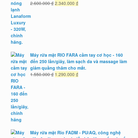
Giá
Giá
2.600.000
₫
2.340.000
₫
gốc
hiện
là:
tại
2.600.000 ₫.
là:
2.340.000 ₫.
Máy rửa mặt RIO FARA cầm tay cơ học - 160
đến 250 lần/giây, làm sạch da và massage làm
giảm quầng thâm cho mắt.
Giá
Giá
1.550.000
₫
1.290.000
₫
gốc
hiện
là:
tại
1.550.000 ₫.
là:
1.290.000 ₫.
Máy rửa mặt Rio FADM - PU/AQ, công nghệ