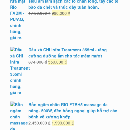
siêu âm làm sạch các lỗ chân lông, tẩy các tế
bào da chết và thúc đẩy tuần hoàn.
Giá
Giá
1.150.000
₫
990.000
₫
gốc
hiện
là:
tại
1.150.000 ₫.
là:
990.000 ₫.
Dầu xả CHI Infra Treatment 355ml - tăng
cường dưỡng ẩm cho tóc mềm mượt
Giá
Giá
674.000
₫
559.000
₫
gốc
hiện
là:
tại
674.000 ₫.
là:
559.000 ₫.
Bồn ngâm chân RIO FTBH5 massage đa
năng- 500W, đèn hồng ngoại giúp hỗ trợ các
bệnh về xương khớp.
Giá
Giá
2.450.000
₫
1.990.000
₫
gốc
hiện