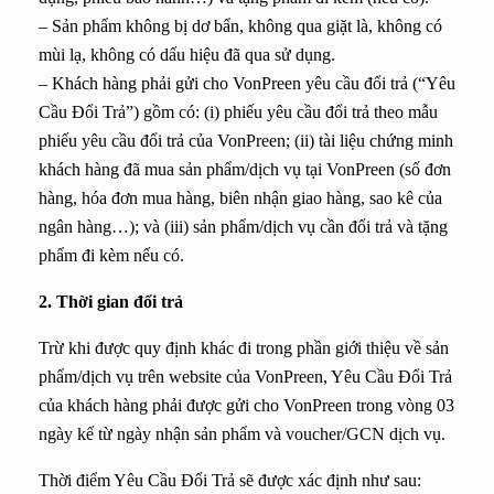
– Sản phẩm không bị dơ bẩn, không qua giặt là, không có
mùi lạ, không có dấu hiệu đã qua sử dụng.
– Khách hàng phải gửi cho VonPreen yêu cầu đổi trả (“Yêu
Cầu Đổi Trả”) gồm có: (i) phiếu yêu cầu đổi trả theo mẫu
phiếu yêu cầu đổi trả của VonPreen; (ii) tài liệu chứng minh
khách hàng đã mua sản phẩm/dịch vụ tại VonPreen (số đơn
hàng, hóa đơn mua hàng, biên nhận giao hàng, sao kê của
ngân hàng…); và (iii) sản phẩm/dịch vụ cần đổi trả và tặng
phẩm đi kèm nếu có.
2. Thời gian đổi trả
Trừ khi được quy định khác đi trong phần giới thiệu về sản
phẩm/dịch vụ trên website của VonPreen, Yêu Cầu Đổi Trả
của khách hàng phải được gửi cho VonPreen trong vòng 03
ngày kể từ ngày nhận sản phẩm và voucher/GCN dịch vụ.
Thời điểm Yêu Cầu Đổi Trả sẽ được xác định như sau: