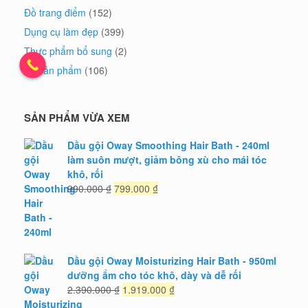
Đồ trang điểm
(152)
Dụng cụ làm đẹp
(399)
Thực phẩm bổ sung
(2)
Bộ sản phẩm
(106)
SẢN PHẨM VỪA XEM
Dầu gội Oway Smoothing Hair Bath - 240ml
làm suôn mượt, giảm bông xù cho mái tóc
khô, rối
Giá
Giá
990.000
₫
799.000
₫
gốc
hiện
là:
tại
990.000 ₫.
là:
799.000 ₫.
Dầu gội Oway Moisturizing Hair Bath - 950ml
dưỡng ẩm cho tóc khô, dày và dễ rối
Giá
Giá
2.390.000
₫
1.919.000
₫
gốc
hiện