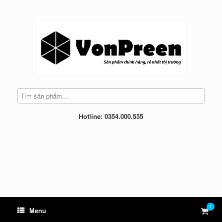
Skip
to
content
Hotline: 0354.000.555
1
View
Menu
shop