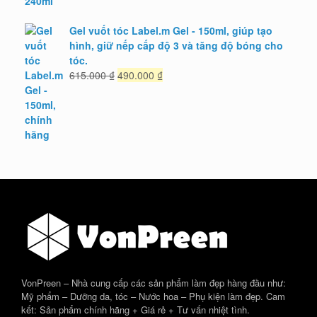
Gel vuốt tóc Label.m Gel - 150ml, giúp tạo
hình, giữ nếp cấp độ 3 và tăng độ bóng cho
tóc.
Giá
Giá
615.000
₫
490.000
₫
gốc
hiện
là:
tại
615.000 ₫.
là:
490.000 ₫.
VonPreen – Nhà cung cấp các sản phẩm làm đẹp hàng đầu như:
Mỹ phẩm – Dưỡng da, tóc – Nước hoa – Phụ kiện làm đẹp. Cam
kết: Sản phẩm chính hãng + Giá rẻ + Tư vấn nhiệt tình.