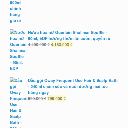
1.776.000 ₫.
là:
1.450.000 ₫.
Nước hoa nữ Guerlain Shalimar Souffle -
90ml, EDP hương thơm lôi cuốn, quyến rũ
Giá
Giá
4.400.000
₫
4.180.000
₫
gốc
hiện
là:
tại
4.400.000 ₫.
là:
4.180.000 ₫.
Dầu gội Oway Frequent Use Hair & Scalp Bath
- 240ml chăm sóc và nuôi dưỡng mái tóc
hàng ngày
Giá
Giá
990.000
₫
799.000
₫
gốc
hiện
là:
tại
990.000 ₫.
là:
799.000 ₫.