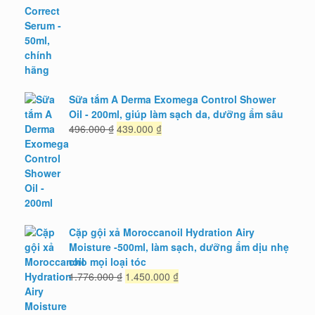
1.875.000 ₫.
Sữa tắm A Derma Exomega Control Shower
Oil - 200ml, giúp làm sạch da, dưỡng ẩm sâu
Giá
Giá
496.000
₫
439.000
₫
gốc
hiện
là:
tại
496.000 ₫.
là:
439.000 ₫.
Cặp gội xả Moroccanoil Hydration Airy
Moisture -500ml, làm sạch, dưỡng ẩm dịu nhẹ
cho mọi loại tóc
Giá
Giá
1.776.000
₫
1.450.000
₫
gốc
hiện
là:
tại