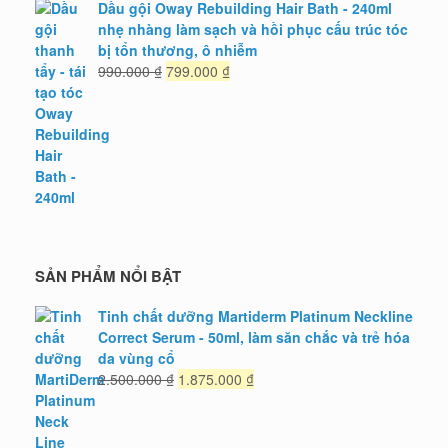
Dầu gội Oway Rebuilding Hair Bath - 240ml
nhẹ nhàng làm sạch và hồi phục cấu trúc tóc
bị tổn thương, ô nhiễm
Giá
Giá
990.000
₫
799.000
₫
gốc
hiện
là:
tại
990.000 ₫.
là:
799.000 ₫.
SẢN PHẨM NỔI BẬT
Tinh chất dưỡng Martiderm Platinum Neckline
Correct Serum - 50ml, làm săn chắc và trẻ hóa
da vùng cổ
Giá
Giá
2.500.000
₫
1.875.000
₫
gốc
hiện
là:
tại
2.500.000 ₫.
là: