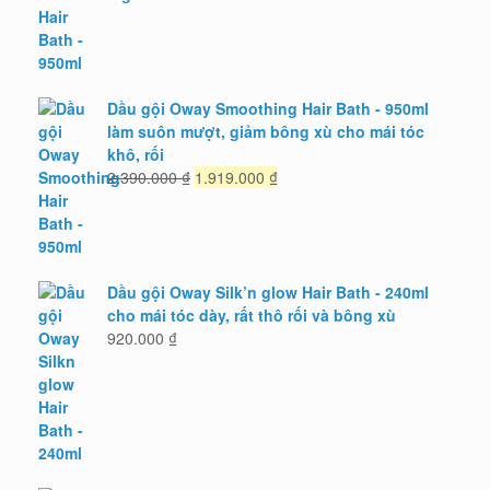
là:
tại
2.390.000 ₫.
là:
1.919.000 ₫.
Dầu gội Oway Smoothing Hair Bath - 950ml
làm suôn mượt, giảm bông xù cho mái tóc
khô, rối
Giá
Giá
2.390.000
₫
1.919.000
₫
gốc
hiện
là:
tại
2.390.000 ₫.
là:
1.919.000 ₫.
Dầu gội Oway Silk’n glow Hair Bath - 240ml
cho mái tóc dày, rất thô rối và bông xù
920.000
₫