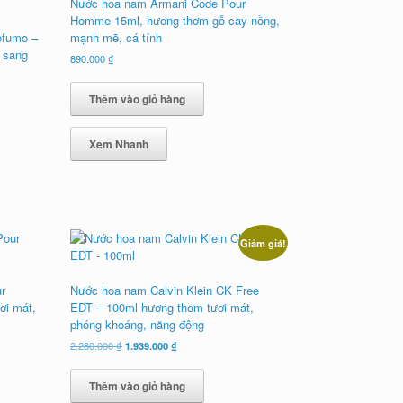
Nước hoa nam Armani Code Pour
Homme 15ml, hương thơm gỗ cay nồng,
ofumo –
mạnh mẽ, cá tính
, sang
890.000
₫
Thêm vào giỏ hàng
Xem Nhanh
Giảm giá!
r
Nước hoa nam Calvin Klein CK Free
ơi mát,
EDT – 100ml hương thơm tươi mát,
phóng khoáng, năng động
Giá
Giá
2.280.000
₫
1.939.000
₫
gốc
hiện
là:
tại
Thêm vào giỏ hàng
2.280.000 ₫.
là:
1.939.000 ₫.