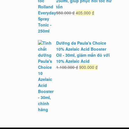
250ml, giúp phục hồi tóc hư
tổn
Giá
Giá
550.000
₫
405.000
₫
gốc
hiện
là:
tại
550.000 ₫.
là:
405.000 ₫.
Dưỡng da Paula's Choice
10% Azelaic Acid Booster
Oil - 30ml, giảm mẩn đỏ với
10% Azelaic Acid
Giá
Giá
1.100.000
₫
900.000
₫
gốc
hiện
là:
tại
1.100.000 ₫.
là:
900.000 ₫.