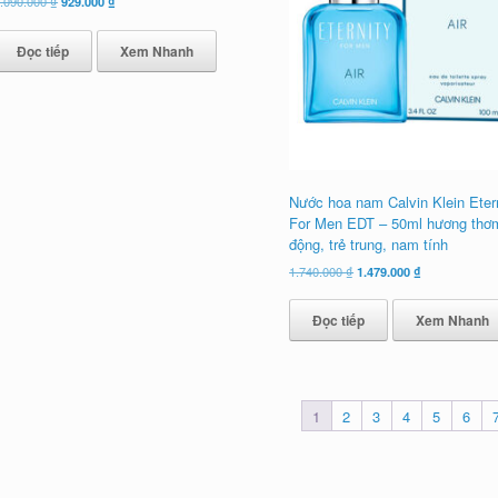
Giá
Giá
.090.000
₫
929.000
₫
gốc
hiện
là:
tại
Đọc tiếp
Xem Nhanh
1.090.000 ₫.
là:
929.000 ₫.
Nước hoa nam Calvin Klein Etern
For Men EDT – 50ml hương thơ
động, trẻ trung, nam tính
Giá
Giá
1.740.000
₫
1.479.000
₫
gốc
hiện
là:
tại
Đọc tiếp
Xem Nhanh
1.740.000 ₫.
là:
1.479.000 ₫.
1
2
3
4
5
6