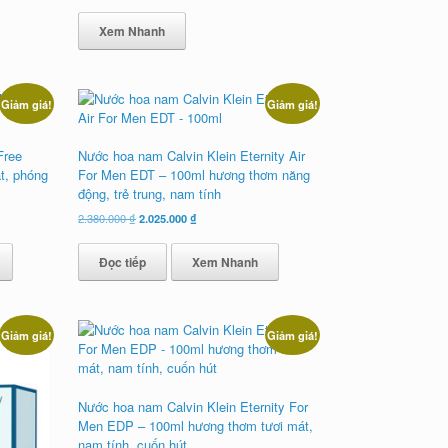
Xem Nhanh
Giảm giá!
Giảm giá!
Free
Nước hoa nam Calvin Klein Eternity Air
t, phóng
For Men EDT – 100ml hương thơm năng
động, trẻ trung, nam tính
Giá
Giá
2.380.000
₫
2.025.000
₫
gốc
hiện
là:
tại
Đọc tiếp
Xem Nhanh
2.380.000 ₫.
là:
2.025.000 ₫.
Giảm giá!
Giảm giá!
Nước hoa nam Calvin Klein Eternity For
Men EDP – 100ml hương thơm tươi mát,
nam tính, cuốn hút