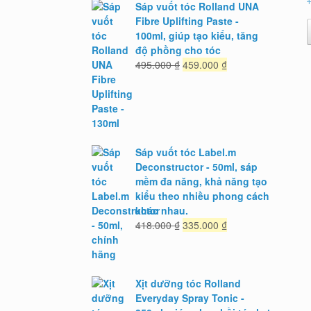
1
Sáp vuốt tóc Rolland UNA
Fibre Uplifting Paste -
100ml, giúp tạo kiểu, tăng
độ phồng cho tóc
Giá
Giá
495.000
₫
459.000
₫
gốc
hiện
là:
tại
495.000 ₫.
là:
459.000 ₫.
Sáp vuốt tóc Label.m
Deconstructor - 50ml, sáp
mềm đa năng, khả năng tạo
kiểu theo nhiều phong cách
khác nhau.
Giá
Giá
418.000
₫
335.000
₫
gốc
hiện
là:
tại
418.000 ₫.
là:
335.000 ₫.
Xịt dưỡng tóc Rolland
Everyday Spray Tonic -