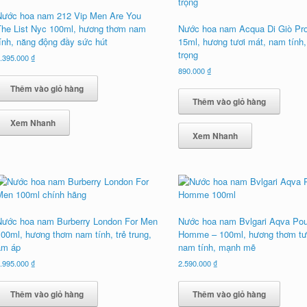
Nước hoa nam 212 Vip Men Are You
The List Nyc 100ml, hương thơm nam
Nước hoa nam Acqua Di Giò Pr
tính, năng động đầy sức hút
15ml, hương tươi mát, nam tính
trọng
.395.000
₫
890.000
₫
Thêm vào giỏ hàng
Thêm vào giỏ hàng
Xem Nhanh
Xem Nhanh
Nước hoa nam Burberry London For Men
Nước hoa nam Bvlgari Aqva Pou
100ml, hương thơm nam tính, trẻ trung,
Homme – 100ml, hương thơm tư
ấm áp
nam tính, mạnh mẽ
.995.000
₫
2.590.000
₫
Thêm vào giỏ hàng
Thêm vào giỏ hàng