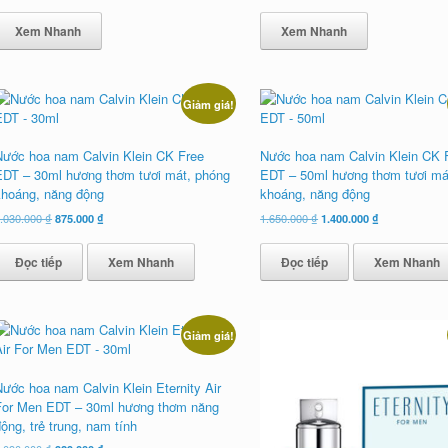
Xem Nhanh
Xem Nhanh
Giảm giá!
Nước hoa nam Calvin Klein CK Free
Nước hoa nam Calvin Klein CK 
EDT – 30ml hương thơm tươi mát, phóng
EDT – 50ml hương thơm tươi má
khoáng, năng động
khoáng, năng động
Giá
Giá
Giá
Giá
.030.000
₫
875.000
₫
1.650.000
₫
1.400.000
₫
gốc
hiện
gốc
hiện
là:
tại
là:
tại
Đọc tiếp
Xem Nhanh
Đọc tiếp
Xem Nhanh
1.030.000 ₫.
là:
1.650.000 ₫.
là:
875.000 ₫.
1.400.000 ₫.
Giảm giá!
Nước hoa nam Calvin Klein Eternity Air
For Men EDT – 30ml hương thơm năng
ộng, trẻ trung, nam tính