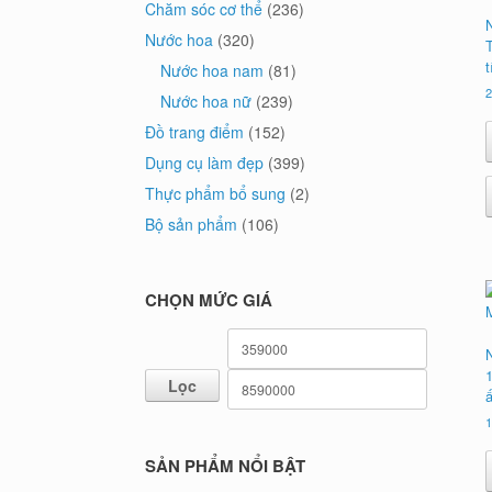
Chăm sóc cơ thể
(236)
Nước hoa
(320)
Nước hoa nam
(81)
2
Nước hoa nữ
(239)
Đồ trang điểm
(152)
Dụng cụ làm đẹp
(399)
Thực phẩm bổ sung
(2)
Bộ sản phẩm
(106)
CHỌN MỨC GIÁ
Giá
Giá
tối
tối
Lọc
thiểu
đa
1
SẢN PHẨM NỔI BẬT