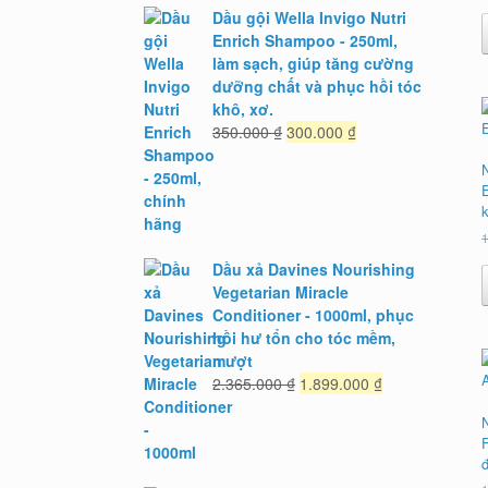
Dầu gội Wella Invigo Nutri
Enrich Shampoo - 250ml,
làm sạch, giúp tăng cường
dưỡng chất và phục hồi tóc
khô, xơ.
Giá
Giá
350.000
₫
300.000
₫
gốc
hiện
là:
tại
350.000 ₫.
là:
300.000 ₫.
1
Dầu xả Davines Nourishing
Vegetarian Miracle
Conditioner - 1000ml, phục
hồi hư tổn cho tóc mềm,
mượt
Giá
Giá
2.365.000
₫
1.899.000
₫
gốc
hiện
là:
tại
2.365.000 ₫.
là:
đ
1.899.000 ₫.