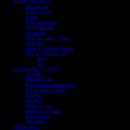
CHĂM SÓC MẶT
Sữa rửa mặt
Dưỡng da mặt
Mặt nạ
Kem chống nắng
Tẩy tế bào chết
Xịt khoáng
Nước hoa hồng – Toner
Vùng mắt
Dụng cụ chăm sóc da mặt
Điều trị – Phục hồi da
Mụn
Sẹo
CHĂM SÓC CƠ THỂ
Sữa tắm
Sữa dưỡng thể
Kem chống nắng toàn thân
Tẩy da chết toàn thân
Khử mùi
Tẩy lông
Chăm sóc râu
Dưỡng da tay chân
Nước rửa tay
Xịt khoáng
NƯỚC HOA