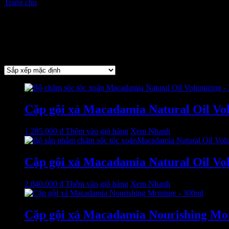
Trang chủ
/ Macadamia
cart
Macadamia
Hiển thị 1–12 của 19 kết quả
Cặp gội xả Macadamia Natural Oil Vol
1.285.000
₫
Thêm vào giỏ hàng
Xem Nhanh
Cặp gội xả Macadamia Natural Oil Vol
2.840.000
₫
Thêm vào giỏ hàng
Xem Nhanh
Cặp gội xả Macadamia Nourishing Moist