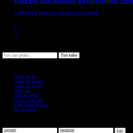
Dầu gội Macadamia Rejuvenating Shamp
1.090.000
₫
Thêm vào giỏ hàng
Xem Nhanh
1
2
→
Giỏ hàng
Tìm
Tìm kiếm
kiếm:
DANH MỤC SẢN PHẨM
Chăm sóc tóc
(1599)
Chăm sóc da mặt
(745)
Chăm sóc cơ thể
(236)
Nước hoa
(320)
Đồ trang điểm
(152)
Dụng cụ làm đẹp
(399)
Thực phẩm bổ sung
(2)
Bộ sản phẩm
(106)
CHỌN MỨC GIÁ
Giá
Giá
Lọc