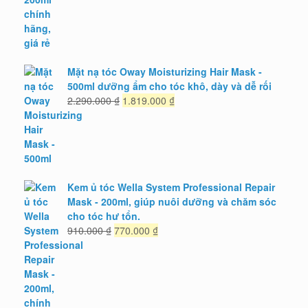
Mặt nạ tóc Oway Moisturizing Hair Mask -
500ml dưỡng ẩm cho tóc khô, dày và dễ rối
Giá
Giá
2.290.000
₫
1.819.000
₫
gốc
hiện
là:
tại
2.290.000 ₫.
là:
1.819.000 ₫.
Kem ủ tóc Wella System Professional Repair
Mask - 200ml, giúp nuôi dưỡng và chăm sóc
cho tóc hư tổn.
Giá
Giá
910.000
₫
770.000
₫
gốc
hiện
là:
tại
910.000 ₫.
là:
770.000 ₫.