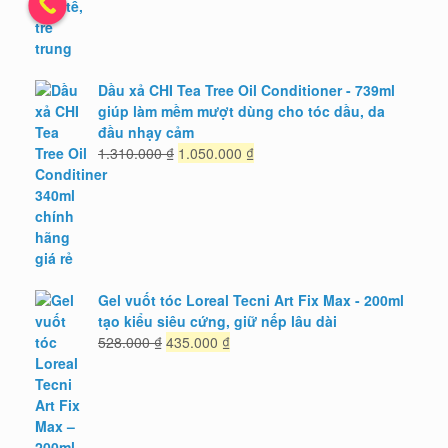
Dầu xả CHI Tea Tree Oil Conditioner - 739ml
giúp làm mềm mượt dùng cho tóc dầu, da
đầu nhạy cảm
Giá
Giá
1.310.000
₫
1.050.000
₫
gốc
hiện
là:
tại
1.310.000 ₫.
là:
1.050.000 ₫.
Gel vuốt tóc Loreal Tecni Art Fix Max - 200ml
tạo kiểu siêu cứng, giữ nếp lâu dài
Giá
Giá
528.000
₫
435.000
₫
gốc
hiện
là:
tại
528.000 ₫.
là:
435.000 ₫.