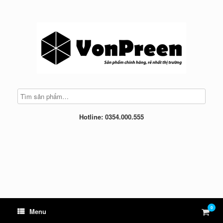
Skip
to
content
Hotline: 0354.000.555
0
View
Menu
shop