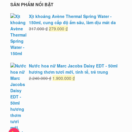
SẢN PHẨM NỔI BẬT
Xịt khoáng Avène Thermal Spring Water -
150ml, cung cấp độ ẩm sâu, làm dịu mát da
Giá
Giá
317.000
₫
279.000
₫
gốc
hiện
là:
tại
317.000 ₫.
là:
279.000 ₫.
Nước hoa nữ Marc Jacobs Daisy EDT - 50ml
hương thơm tươi mới, tinh tế, trẻ trung
Giá
Giá
2.240.000
₫
1.900.000
₫
gốc
hiện
là:
tại
2.240.000 ₫.
là:
1.900.000 ₫.