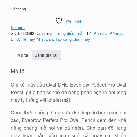
Hết hàng
Yêu thích
So sánh
SKU:
663463
Danh mục:
Trang điểm mắt
Thẻ:
Kẻ mày
,
Kẻ mày
DHC
,
Kẻ mày Nhật Bản
,
Tạo dạng chân mày
Mô tả
Đánh giá (0)
Mô tả
Chì kẻ mày đầu Oval DHC Eyebrow Perfect Pro Oval
Pencil giúp bạn có thể dễ dàng phác họa ra đôi lông
mày lý tưởng với khuôn mặt.
Công thức chống thấm nước kết hợp độ bám màu chì
cao, Eyebrow Perfect Pro Oval Pencil đem đến khả
năng chống mồ hôi và bã nhờn. Cho bạn đôi lông
mày hoàn hảo, bền màu suốt cả ngày dài khiến