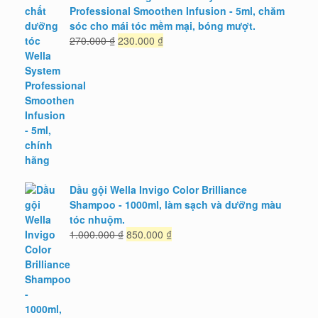
Professional Smoothen Infusion - 5ml, chăm
sóc cho mái tóc mềm mại, bóng mượt.
Giá
Giá
270.000
₫
230.000
₫
gốc
hiện
là:
tại
270.000 ₫.
là:
230.000 ₫.
Dầu gội Wella Invigo Color Brilliance
Shampoo - 1000ml, làm sạch và dưỡng màu
tóc nhuộm.
Giá
Giá
1.000.000
₫
850.000
₫
gốc
hiện
là:
tại
1.000.000 ₫.
là:
850.000 ₫.