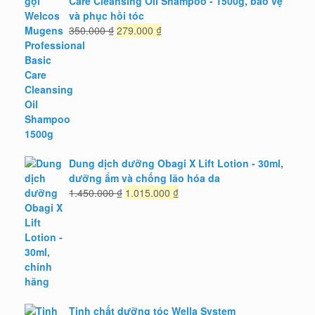
Care Cleansing Oil Shampoo - 1500g, bảo vệ
và phục hồi tóc
Giá
Giá
350.000
₫
279.000
₫
gốc
hiện
là:
tại
350.000 ₫.
là:
279.000 ₫.
Dung dịch dưỡng Obagi X Lift Lotion - 30ml,
dưỡng ẩm và chống lão hóa da
Giá
Giá
1.450.000
₫
1.015.000
₫
gốc
hiện
là:
tại
1.450.000 ₫.
là:
1.015.000 ₫.
Tinh chất dưỡng tóc Wella System