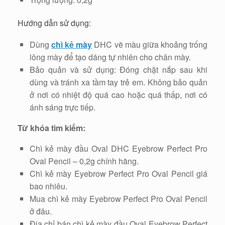
Hướng dẫn sử dụng:
Dùng
chì kẻ mày
DHC vẽ màu giữa khoảng trống
lông mày để tạo dáng tự nhiên cho chân mày.
Bảo quản và sử dụng: Đóng chặt nắp sau khi
dùng và tránh xa tầm tay trẻ em. Không bảo quản
ở nơi có nhiệt độ quá cao hoặc quá thấp, nơi có
ánh sáng trực tiếp.
Từ khóa tìm kiếm:
Chì kẻ mày đầu Oval DHC Eyebrow Perfect Pro
Oval Pencil – 0,2g chính hãng.
Chì kẻ mày Eyebrow Perfect Pro Oval Pencil giá
bao nhiêu.
Mua chì kẻ mày Eyebrow Perfect Pro Oval Pencil
ở đâu.
Địa chỉ bán chì kẻ mày đầu Oval Eyebrow Perfect