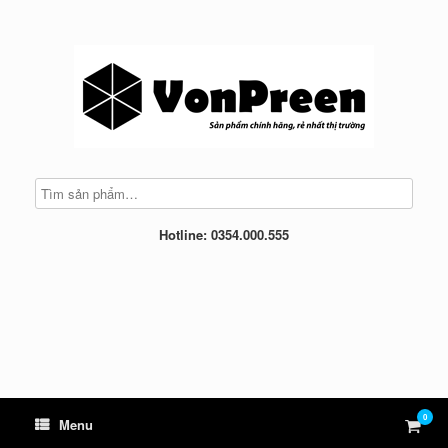
Skip
to
content
Hotline: 0354.000.555
0
View
Menu
shop