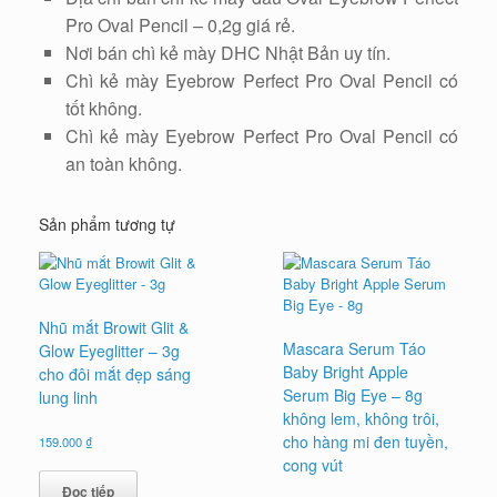
Pro Oval Pencil – 0,2g giá rẻ.
Nơi bán chì kẻ mày DHC Nhật Bản uy tín.
Chì kẻ mày Eyebrow Perfect Pro Oval Pencil có
tốt không.
Chì kẻ mày Eyebrow Perfect Pro Oval Pencil có
an toàn không.
Sản phẩm tương tự
Nhũ mắt Browit Glit &
Mascara Serum Táo
Glow Eyeglitter – 3g
Baby Bright Apple
cho đôi mắt đẹp sáng
Serum Big Eye – 8g
lung linh
không lem, không trôi,
cho hàng mi đen tuyền,
159.000
₫
cong vút
Đọc tiếp