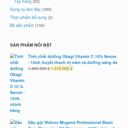
Tẩy trang
(52)
Dụng cụ làm đẹp
(399)
Thực phẩm bổ sung
(2)
Bộ sản phẩm
(106)
SẢN PHẨM NỔI BẬT
Tinh chất dưỡng Obagi Vitamin C 10% Serum
- 12ml, huyết thanh trị nám và dưỡng sáng da
Giá
Giá
1.450.000
₫
1.015.000
₫
gốc
hiện
là:
tại
1.450.000 ₫.
là:
1.015.000 ₫.
Dầu gội Welcos Mugens Professional Basic