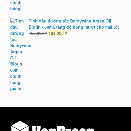
Tinh dầu dưỡng tóc Berdywins Argan Oil
Biotin - 60ml, tăng độ bóng mượt cho mái tóc
Giá
Giá
450.000
₫
189.000
₫
gốc
hiện
là:
tại
450.000 ₫.
là:
189.000 ₫.