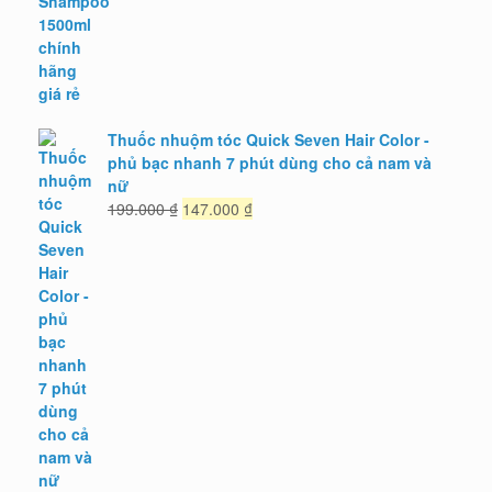
1.590.000 ₫.
Thuốc nhuộm tóc Quick Seven Hair Color -
phủ bạc nhanh 7 phút dùng cho cả nam và
nữ
Giá
Giá
199.000
₫
147.000
₫
gốc
hiện
là:
tại
199.000 ₫.
là:
147.000 ₫.