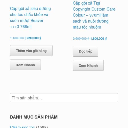
Cặp gội xả Tigi
Cặp gội xả siêu dưỡng
Copyright Custom Care
cho tóc chắc khỏe và
Colour – 970ml làm
suôn mượt Beaver
sạch và nuôi dưỡng
+++3 768ml
màu tóc nhuộm
Giá
Giá
1.100.000
₫
890.000
₫
Giá
Giá
2.500.000
₫
1.800.000
₫
gốc
hiện
gốc
hiện
là:
tại
là:
tại
Thêm vào giỏ hàng
Đọc tiếp
1.100.000 ₫.
là:
2.500.000 ₫.
là:
890.000 ₫.
1.800.000 ₫.
Xem Nhanh
Xem Nhanh
DANH MỤC SẢN PHẨM
Chăm sóc tóc
(1599)