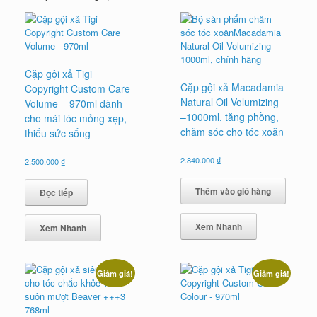
Cặp gội xả Tigi
Cặp gội xả Macadamia
Copyright Custom Care
Natural Oil Volumizing
Volume – 970ml dành
–1000ml, tăng phồng,
cho mái tóc mỏng xẹp,
chăm sóc cho tóc xoăn
thiếu sức sống
2.840.000
₫
2.500.000
₫
Thêm vào giỏ hàng
Đọc tiếp
Xem Nhanh
Xem Nhanh
Giảm giá!
Giảm giá!