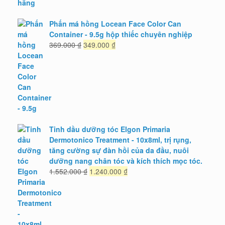
Phấn má hồng Locean Face Color Can
Container - 9.5g hộp thiếc chuyên nghiệp
Giá
Giá
369.000
₫
349.000
₫
gốc
hiện
là:
tại
369.000 ₫.
là:
349.000 ₫.
Tinh dầu dưỡng tóc Elgon Primaria
Dermotonico Treatment - 10x8ml, trị rụng,
tăng cường sự đàn hồi của da đầu, nuôi
dưỡng nang chân tóc và kích thích mọc tóc.
Giá
Giá
1.552.000
₫
1.240.000
₫
gốc
hiện
là:
tại
1.552.000 ₫.
là:
1.240.000 ₫.