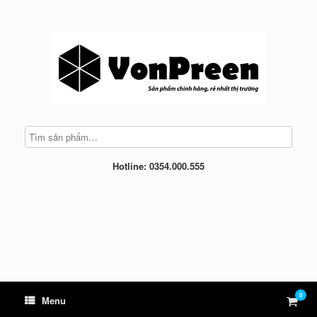
Skip
to
content
Hotline: 0354.000.555
0
View
Menu
shop