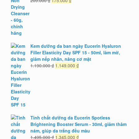
209.000
₫
175.000
₫
gốc
hiện
là:
tại
209.000 ₫.
là:
175.000 ₫.
Kem dưỡng da ban ngày Eucerin Hyaluron
Filler Elasticity Day SPF 15 - 50ml, làm mờ,
giảm nếp nhăn, nâng cơ mặt
Giá
Giá
1.190.000
₫
1.149.000
₫
gốc
hiện
là:
tại
1.190.000 ₫.
là:
1.149.000 ₫.
Tinh chất dưỡng da Eucerin Spotless
Brightening Booster Serum - 30ml, giảm thâm
nám, giúp da trắng đều màu
Giá
Giá
1.495.000
₫
1.345.000
₫