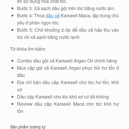
do sử dụng hóa chất tóc.
Bước 3: Xả sạch dầu gội trên tóc bằng nước ấm.
Bước 4: Thoa
dầu xả
Karseell Maca, tập trung chủ
yếu ở phần ngọn tóc.
Bước 5: Chờ khoảng 2-3p để dầu xả hấp thu vào
tóc rồi xả sạch bằng nước lạnh.
Từ khóa tìm kiếm:
Combo dầu gội xả Karseell Argan Oil chính hãng
Mua cặp gội xả Karseell Argan phục hồi hư tổn ở
đâu
Địa chỉ bán dầu cặp Karseell cho tóc hư tổn, khô
xơ
Dầu cặp Karseell cho tóc khô xơ có tốt không
Review dầu cặp Karseell Maca cho tóc khô hư
tổn
Sản phẩm tương tự