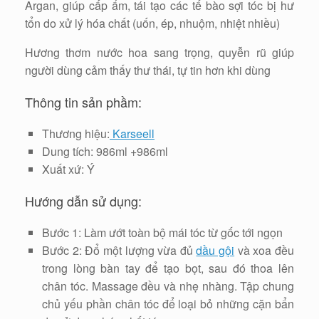
Argan, giúp cấp ẩm, tái tạo các tế bào sợi tóc bị hư
tổn do xử lý hóa chất (uốn, ép, nhuộm, nhiệt nhiều)
Hương thơm nước hoa sang trọng, quyễn rũ giúp
người dùng cảm thấy thư thái, tự tin hơn khi dùng
Thông tin sản phầm:
Thương hiệu:
Karseell
Dung tích: 986ml +986ml
Xuất xứ: Ý
Hướng dẫn sử dụng:
Bước 1: Làm ướt toàn bộ mái tóc từ gốc tới ngọn
Bước 2: Đổ một lượng vừa đủ
dầu gội
và xoa đều
trong lòng bàn tay để tạo bọt, sau đó thoa lên
chân tóc. Massage đều và nhẹ nhàng. Tập chung
chủ yếu phần chân tóc để loại bỏ những cặn bẩn