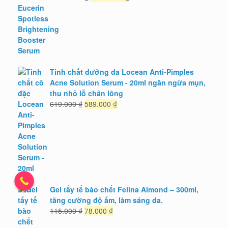
gốc
hiện
là:
tại
1.495.000 ₫.
là:
1.345.000 ₫.
Tinh chất dưỡng da Locean Anti-Pimples
Acne Solution Serum - 20ml ngăn ngừa mụn,
thu nhỏ lỗ chân lông
Giá
Giá
619.000
₫
589.000
₫
gốc
hiện
là:
tại
619.000 ₫.
là:
589.000 ₫.
Gel tẩy tế bào chết Felina Almond – 300ml,
tăng cường độ ẩm, làm sáng da.
Giá
Giá
115.000
₫
78.000
₫
gốc
hiện