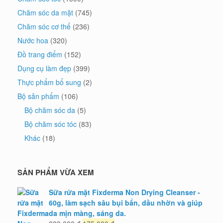
Chăm sóc da mặt
(745)
Chăm sóc cơ thể
(236)
Nước hoa
(320)
Đồ trang điểm
(152)
Dụng cụ làm đẹp
(399)
Thực phẩm bổ sung
(2)
Bộ sản phẩm
(106)
Bộ chăm sóc da
(5)
Bộ chăm sóc tóc
(83)
Khác
(18)
SẢN PHẨM VỪA XEM
Sữa rửa mặt Fixderma Non Drying Cleanser -
60g, làm sạch sâu bụi bẩn, dầu nhờn và giúp
da mịn màng, sáng da.
Giá
Giá