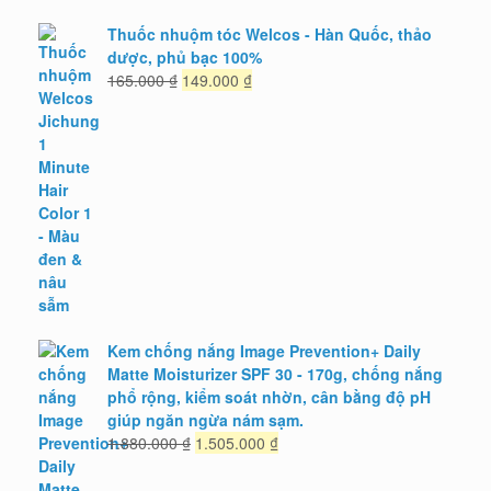
Thuốc nhuộm tóc Welcos - Hàn Quốc, thảo
dược, phủ bạc 100%
Giá
Giá
165.000
₫
149.000
₫
gốc
hiện
là:
tại
165.000 ₫.
là:
149.000 ₫.
Kem chống nắng Image Prevention+ Daily
Matte Moisturizer SPF 30 - 170g, chống nắng
phổ rộng, kiểm soát nhờn, cân bằng độ pH
giúp ngăn ngừa nám sạm.
Giá
Giá
1.880.000
₫
1.505.000
₫
gốc
hiện
là:
tại