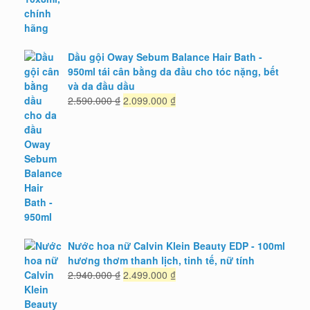
Dầu gội Oway Sebum Balance Hair Bath -
950ml tái cân bằng da đầu cho tóc nặng, bết
và da đầu dầu
Giá
Giá
2.590.000
₫
2.099.000
₫
gốc
hiện
là:
tại
2.590.000 ₫.
là:
2.099.000 ₫.
Nước hoa nữ Calvin Klein Beauty EDP - 100ml
hương thơm thanh lịch, tinh tế, nữ tính
Giá
Giá
2.940.000
₫
2.499.000
₫
gốc
hiện
là:
tại