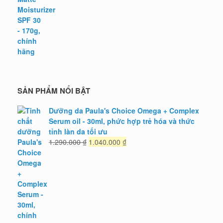
1.880.000 ₫.
là:
1.505.000 ₫.
SẢN PHẨM NỔI BẬT
Dưỡng da Paula's Choice Omega + Complex
Serum oil - 30ml, phức hợp trẻ hóa và thức
tỉnh làn da tối ưu
Giá
Giá
1.290.000
₫
1.040.000
₫
gốc
hiện
là:
tại
1.290.000 ₫.
là:
1.040.000 ₫.