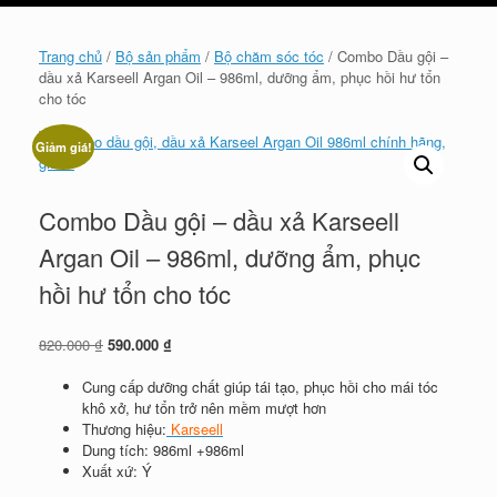
cart
Trang chủ
/
Bộ sản phẩm
/
Bộ chăm sóc tóc
/ Combo Dầu gội –
dầu xả Karseell Argan Oil – 986ml, dưỡng ẩm, phục hồi hư tổn
cho tóc
Giảm giá!
Combo Dầu gội – dầu xả Karseell
Argan Oil – 986ml, dưỡng ẩm, phục
hồi hư tổn cho tóc
Giá
Giá
820.000
₫
590.000
₫
gốc
hiện
là:
tại
Cung cấp dưỡng chất giúp tái tạo, phục hồi cho mái tóc
820.000 ₫.
là:
khô xở, hư tổn trở nên mềm mượt hơn
590.000 ₫.
Thương hiệu:
Karseell
Dung tích: 986ml +986ml
Xuất xứ: Ý