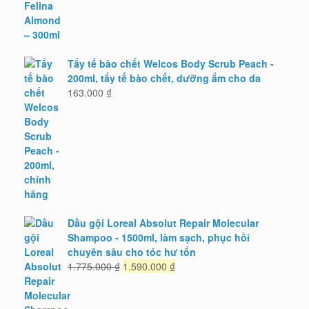
là:
tại
115.000 ₫.
là:
78.000 ₫.
Tẩy tế bào chết Welcos Body Scrub Peach -
200ml, tẩy tế bào chết, dưỡng ẩm cho da
163.000
₫
Dầu gội Loreal Absolut Repair Molecular
Shampoo - 1500ml, làm sạch, phục hồi
chuyên sâu cho tóc hư tổn
Giá
Giá
1.775.000
₫
1.590.000
₫
gốc
hiện
là:
tại
1.775.000 ₫.
là: