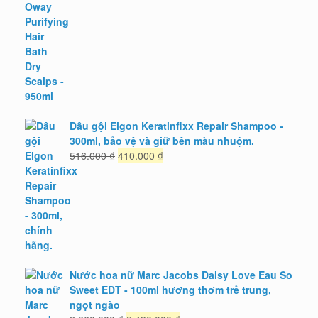
2.580.000 ₫.
là:
2.099.000 ₫.
Dầu gội Elgon Keratinfixx Repair Shampoo -
300ml, bảo vệ và giữ bền màu nhuộm.
Giá
Giá
516.000
₫
410.000
₫
gốc
hiện
là:
tại
516.000 ₫.
là:
410.000 ₫.
Nước hoa nữ Marc Jacobs Daisy Love Eau So
Sweet EDT - 100ml hương thơm trẻ trung,
ngọt ngào