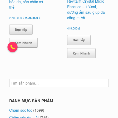
Revitalift Crystal Micro
hóa da, săn chắc cơ
Essence – 130ml,
thể
dưỡng ẩm sâu giúp da
căng mướt
Giá
Giá
2.500.000
₫
2.299.000
₫
gốc
hiện
là:
tại
449.000
₫
Đọc tiếp
2.500.000 ₫.
là:
2.299.000 ₫.
Đọc tiếp
Xem Nhanh
Xem Nhanh
DANH MỤC SẢN PHẨM
Chăm sóc tóc
(1599)
Chăm sóc da mặt
(745)