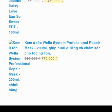
Giá
Giá
2.860.000
₫
2.430.000
₫
gốc
hiện
là:
tại
2.860.000 ₫.
là:
2.430.000 ₫.
Kem ủ tóc Wella System Professional Repair
Mask - 200ml, giúp nuôi dưỡng và chăm sóc
cho tóc hư tổn.
Giá
Giá
910.000
₫
770.000
₫
gốc
hiện
là:
tại
910.000 ₫.
là:
770.000 ₫.