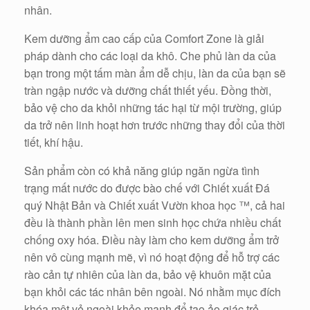
nhân.
Kem dưỡng ẩm cao cấp của Comfort Zone là giải
pháp dành cho các loại da khô. Che phủ làn da của
bạn trong một tấm màn ẩm dễ chịu, làn da của bạn sẽ
tràn ngập nước và dưỡng chất thiết yếu. Đồng thời,
bảo vệ cho da khỏi những tác hại từ mội trường, giúp
da trở nên linh hoạt hơn trước những thay đổi của thời
tiết, khí hậu.
Sản phẩm còn có khả năng giúp ngăn ngừa tình
trạng mất nước do được bào chế với Chiết xuất Đá
quý Nhật Bản và Chiết xuất Vườn khoa học ™, cả hai
đều là thành phần lên men sinh học chứa nhiều chất
chống oxy hóa. Điều này làm cho kem dưỡng ẩm trở
nên vô cùng mạnh mẽ, vì nó hoạt động để hỗ trợ các
rào cản tự nhiên của làn da, bảo vệ khuôn mặt của
bạn khỏi các tác nhân bên ngoài. Nó nhằm mục đích
khóa một vẻ ngoài khỏe mạnh để tạo ảo giác trẻ