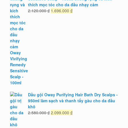
thích mọc tóc cho da đầu nhạy cảm
Giá
Giá
2.120.000
₫
1.696.000
₫
gốc
hiện
là:
tại
2.120.000 ₫.
là:
1.696.000 ₫.
Dầu gội Oway Purifying Hair Bath Dry Scalps -
950ml làm sạch và thanh tẩy gàu cho da đầu
khô
Giá
Giá
2.580.000
₫
2.099.000
₫
gốc
hiện
là:
tại