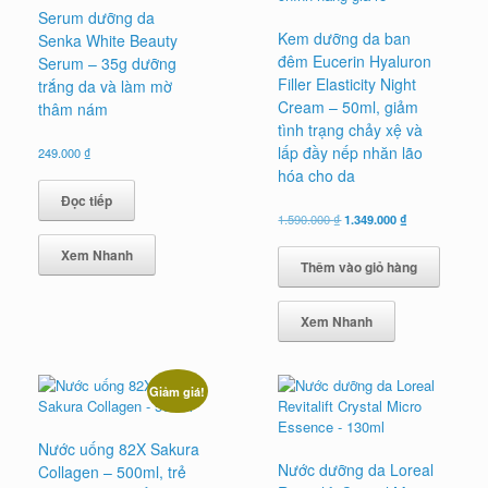
Serum dưỡng da
Kem dưỡng da ban
Senka White Beauty
đêm Eucerin Hyaluron
Serum – 35g dưỡng
Filler Elasticity Night
trắng da và làm mờ
Cream – 50ml, giảm
thâm nám
tình trạng chảy xệ và
lấp đầy nếp nhăn lão
249.000
₫
hóa cho da
Đọc tiếp
Giá
Giá
1.590.000
₫
1.349.000
₫
gốc
hiện
là:
tại
Xem Nhanh
Thêm vào giỏ hàng
1.590.000 ₫.
là:
1.349.000 ₫.
Xem Nhanh
Giảm giá!
Nước uống 82X Sakura
Nước dưỡng da Loreal
Collagen – 500ml, trẻ