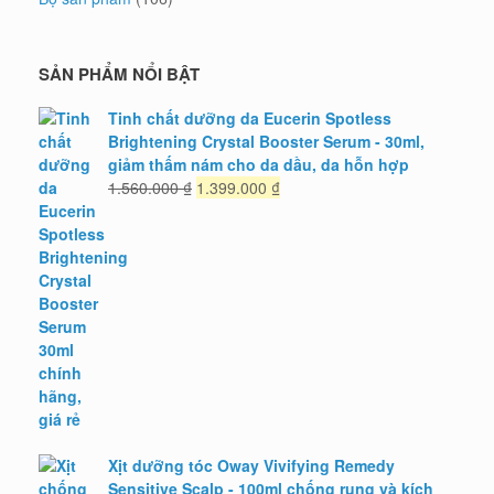
SẢN PHẨM NỔI BẬT
Tinh chất dưỡng da Eucerin Spotless
Brightening Crystal Booster Serum - 30ml,
giảm thấm nám cho da dầu, da hỗn hợp
Giá
Giá
1.560.000
₫
1.399.000
₫
gốc
hiện
là:
tại
1.560.000 ₫.
là:
1.399.000 ₫.
Xịt dưỡng tóc Oway Vivifying Remedy
Sensitive Scalp - 100ml chống rụng và kích