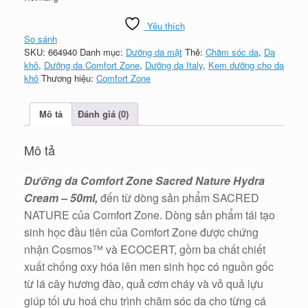
Yêu thích
So sánh
SKU:
664940
Danh mục:
Dưỡng da mặt
Thẻ:
Chăm sóc da
,
Da
khô
,
Dưỡng da Comfort Zone
,
Dưỡng da Italy
,
Kem dưỡng cho da
khô
Thương hiệu:
Comfort Zone
Mô tả
Đánh giá (0)
Mô tả
Dưỡng da Comfort Zone Sacred Nature Hydra
Cream – 50ml,
đến từ dòng sản phẩm SACRED
NATURE của Comfort Zone. Dòng sản phẩm tái tạo
sinh học đầu tiên của Comfort Zone được chứng
nhận Cosmos™ và ECOCERT, gồm ba chất chiết
xuất chống oxy hóa lên men sinh học có nguồn gốc
từ lá cây hương đào, quả cơm cháy và vỏ quả lựu
giúp tối ưu hoá chu trình chăm sóc da cho từng cá