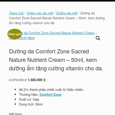
cart
Trang chủ
/
Chăm sóc da mặt
/
Dưỡng da mặt
/ Dưỡng da
Comfort Zone Sacred Nature Nutrient Cream – 50ml, kem dưỡng
ẩm tăng cường vitamin cho da.
Giảm giá!
Dưỡng da Comfort Zone Sacred
Nature Nutrient Cream – 50ml, kem
dưỡng ẩm tăng cường vitamin cho da.
Giá
Giá
2.376.000
₫
1.660.000
₫
gốc
hiện
là:
tại
99,2% thành phần chiết xuất từ thiên nhiên.
2.376.000 ₫.
là:
Thương hiệu:
Comfort Zone
1.660.000 ₫.
Xuất xứ: Italy
Dung tích: 50ml
Hết hàng