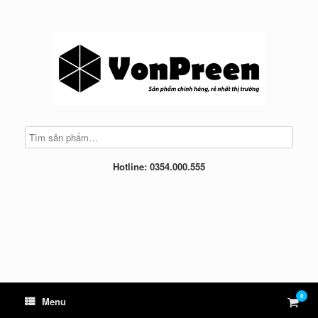
Skip
to
content
Hotline: 0354.000.555
0
View
Menu
shop