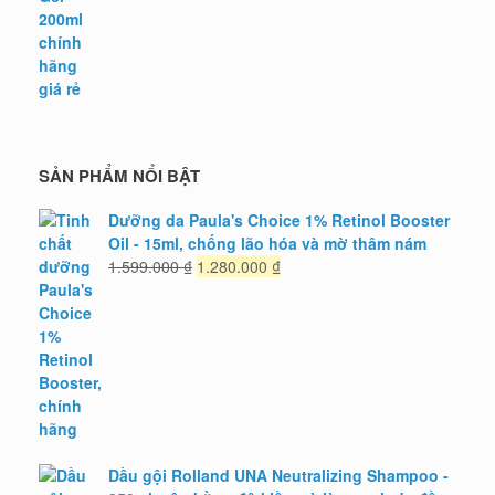
SẢN PHẨM NỔI BẬT
Dưỡng da Paula's Choice 1% Retinol Booster
Oil - 15ml, chống lão hóa và mờ thâm nám
Giá
Giá
1.599.000
₫
1.280.000
₫
gốc
hiện
là:
tại
1.599.000 ₫.
là:
1.280.000 ₫.
Dầu gội Rolland UNA Neutralizing Shampoo -