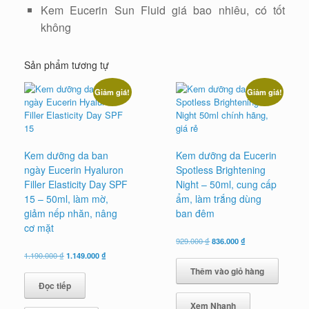
Kem Eucerin Sun Fluid giá bao nhiêu, có tốt
không
Sản phẩm tương tự
Giảm giá!
Giảm giá!
Kem dưỡng da ban
Kem dưỡng da Eucerin
ngày Eucerin Hyaluron
Spotless Brightening
Filler Elasticity Day SPF
Night – 50ml, cung cấp
15 – 50ml, làm mờ,
ẩm, làm trắng dùng
giảm nếp nhăn, nâng
ban đêm
cơ mặt
Giá
Giá
929.000
₫
836.000
₫
gốc
hiện
Giá
Giá
1.190.000
₫
1.149.000
₫
là:
tại
gốc
hiện
Thêm vào giỏ hàng
929.000 ₫.
là:
là:
tại
836.000 ₫.
Đọc tiếp
1.190.000 ₫.
là:
1.149.000 ₫.
Xem Nhanh