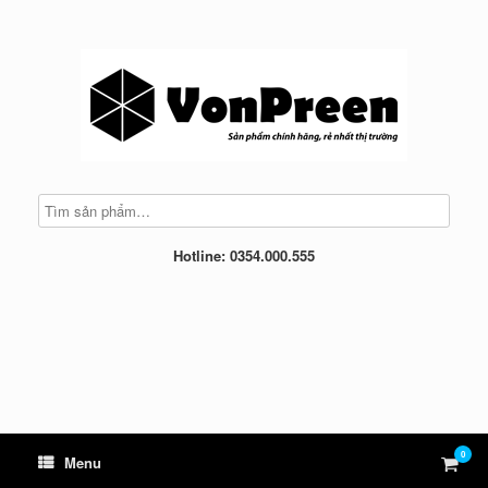
Skip
to
content
Hotline: 0354.000.555
0
View
Menu
shop