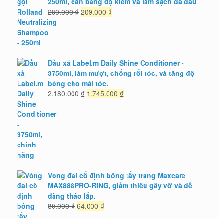
250ml, cân bằng độ kiềm và làm sạch da đầu
Giá
Giá
280.000
₫
209.000
₫
gốc
hiện
là:
tại
280.000 ₫.
là:
209.000 ₫.
Dầu xả Label.m Daily Shine Conditioner -
3750ml, làm mượt, chống rối tóc, và tăng độ
bóng cho mái tóc.
Giá
Giá
2.180.000
₫
1.745.000
₫
gốc
hiện
là:
tại
2.180.000 ₫.
là:
1.745.000 ₫.
Vòng đai cố định bông tẩy trang Maxcare
MAX888PRO-RING, giảm thiểu gãy vỡ và dễ
dàng tháo lắp.
Giá
Giá
80.000
₫
64.000
₫
gốc
hiện