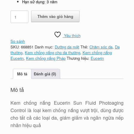
Hạn sử dụng: 3 năm
Kem
Thêm vào giỏ hàng
chống
nắng
Eucerin
Yêu thích
Sun
So sánh
Fluid
SKU:
668851
Danh mục:
Dưỡng da mặt
Thẻ:
Chăm sóc da
,
Da
Photoaging
thường
,
Kem chống nắng cho da thường
,
Kem chống nắng
Control
Eucerin
,
Kem chống nắng Pháp
Thương hiệu:
Eucerin
SPF50
-
50ml,
Mô tả
Đánh giá (0)
chống
lão
hóa
Mô tả
cho
da
Kem chống nắng Eucerin Sun Fluid Photoaging
số
lượng
Control là loại kem chống nắng vượt trội, dùng được
cho tất cả các loại da, giám giảm và ngăn ngừa nếp
nhăn hiệu quả