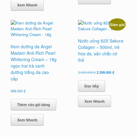
Xem Nhanh
Giảm giá!
Nước uống 82X Sakura
Kem dưỡng da Angel
Collagen – 500ml, trẻ
Madam Anti-Rich Pearl
hóa da, săn chắc cơ
Whitening Cream – 18g
thể
ngọc trai trà xanh
dưỡng trắng da cao
Giá
Giá
2.500.000
₫
2.299.000
₫
gốc
hiện
cấp
là:
tại
Đọc tiếp
2.500.000 ₫.
là:
999.000
₫
2.299.000 ₫.
Xem Nhanh
Thêm vào giỏ hàng
Xem Nhanh