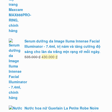
là:
tại
80.000 ₫.
là:
64.000 ₫.
Serum dưỡng da Image Iluma Intense Facial
Illuminator - 7.4ml, trị nám và tăng cường độ
sáng cho làn da trắng mịn rạng rỡ mỗi ngày.
Giá
Giá
535.000
₫
430.000
₫
gốc
hiện
là:
tại
535.000 ₫.
là:
430.000 ₫.
Nước hoa nữ Guerlain La Petite Robe Noire