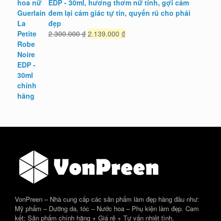
EDP - 30ml, hương thơm nữ tính, gợi cảm
đem lại cảm giác tự tin, quyến rũ cho phái
đẹp
Giá
Giá
2.300.000
₫
2.139.000
₫
gốc
hiện
là:
tại
2.300.000 ₫.
là:
2.139.000 ₫.
VonPreen – Nhà cung cấp các sản phẩm làm đẹp hàng đầu như:
Mỹ phẩm – Dưỡng da, tóc – Nước hoa – Phụ kiện làm đẹp. Cam
kết: Sản phẩm chính hãng + Giá rẻ + Tư vấn nhiệt tình.