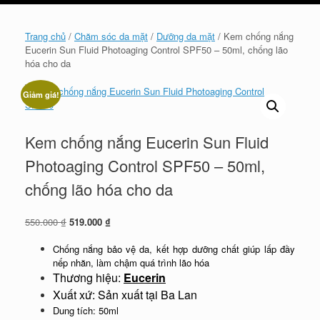
cart
Trang chủ
/
Chăm sóc da mặt
/
Dưỡng da mặt
/ Kem chống nắng
Eucerin Sun Fluid Photoaging Control SPF50 – 50ml, chống lão
hóa cho da
Giảm giá!
Kem chống nắng Eucerin Sun Fluid
Photoaging Control SPF50 – 50ml,
chống lão hóa cho da
Giá
Giá
550.000
₫
519.000
₫
gốc
hiện
là:
tại
Chống nắng bảo vệ da, kết hợp dưỡng chất giúp lấp đầy
550.000 ₫.
là:
nếp nhăn, làm chậm quá trình lão hóa
519.000 ₫.
Thương hiệu:
Eucerin
Xuất xứ: Sản xuất tại Ba Lan
Dung tích: 50ml