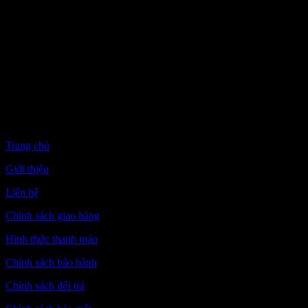
info@vonpreen.com
Thời gian: Thứ 2 –
Thứ 7: 8:00 – 21:00
(Chủ nhật chỉ bán
hàng online – giao
hàng từ kho)
CHÍNH SÁCH
CHUNG
Trang chủ
Giới thiệu
Liên hệ
Chính sách giao hàng
Hình thức thanh toán
Chính sách bảo hành
Chính sách đổi trả