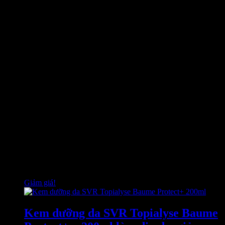
em dưới 36 tháng, nên tham khảo ý kiến bác sĩ trước khi sử
dụng.
Từ khóa tìm kiếm:
Kem dưỡng da Bioderma Cicabio SPF50+ – 30ml chính
hãng.
Kem dưỡng phục hồi làn da tổn thương Cicabio SPF50+ giá
bao nhiêu.
Địa chỉ cửa bán kem dưỡng da Cicabio SPF50+ giá rẻ.
Mua kem dưỡng phục hồi làn da tổn thương Cicabio SPF50+
ở đâu.
Nơi bán kem dưỡng da Bioderma uy tín.
Kem dưỡng da Cicabio SPF50+ sử dụng có tốt không.
Kem dưỡng phục hồi làn da tổn thương Cicabio SPF50+ có
an toàn cho da không.
Sản phẩm tương tự
Giảm giá!
Kem dưỡng da SVR Topialyse Baume