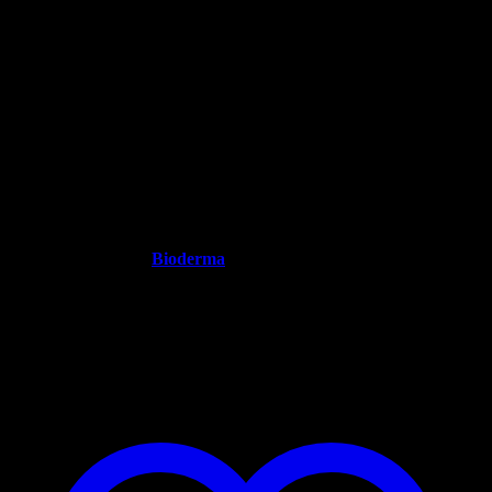
Cicabio SPF50+ – 30ml phục
hồi và điều trị làn da yếu,
mỏng dưới tác động của ánh
nắng mặt trời
490.000
₫
Phục hồi da tổn thương và chống nắng bảo vệ da giúp hạn
chế tăng sắc tố sau viêm.
Thương hiệu:
Bioderma
Xuất xứ: Pháp
Dung tích: 30ml
Hạn sử dụng: 3 năm.
Hết hàng