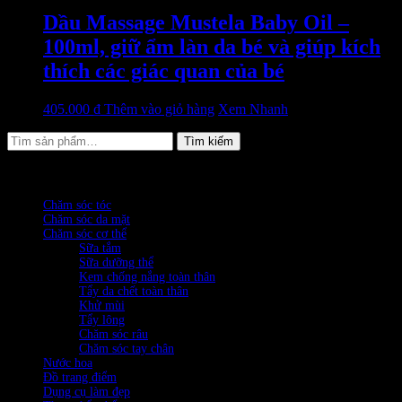
Dầu Massage Mustela Baby Oil –
100ml, giữ ẩm làn da bé và giúp kích
thích các giác quan của bé
405.000
₫
Thêm vào giỏ hàng
Xem Nhanh
Tìm
Tìm kiếm
kiếm:
DANH MỤC SẢN PHẨM
Chăm sóc tóc
(1599)
Chăm sóc da mặt
(745)
Chăm sóc cơ thể
(236)
Sữa tắm
(58)
Sữa dưỡng thể
(53)
Kem chống nắng toàn thân
(12)
Tẩy da chết toàn thân
(42)
Khử mùi
(26)
Tẩy lông
(11)
Chăm sóc râu
(7)
Chăm sóc tay chân
(21)
Nước hoa
(320)
Đồ trang điểm
(152)
Dụng cụ làm đẹp
(399)