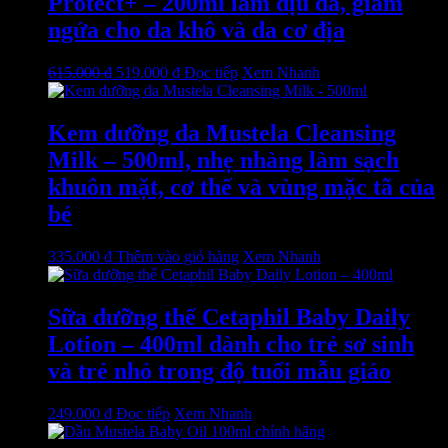
Protect+ – 200ml làm dịu da, giảm
ngứa cho da khô và da cơ địa
Giá
Giá
615.000
₫
519.000
₫
Đọc tiếp
Xem Nhanh
gốc
hiện
là:
tại
615.000 ₫.
là:
Kem dưỡng da Mustela Cleansing
519.000 ₫.
Milk – 500ml, nhẹ nhàng làm sạch
khuôn mặt, cơ thể và vùng mặc tã của
bé
335.000
₫
Thêm vào giỏ hàng
Xem Nhanh
Sữa dưỡng thể Cetaphil Baby Daily
Lotion – 400ml dành cho trẻ sơ sinh
và trẻ nhỏ trong độ tuổi mẫu giáo
249.000
₫
Đọc tiếp
Xem Nhanh