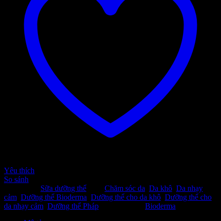
Yêu thích
So sánh
Danh mục:
Sữa dưỡng thể
Thẻ:
Chăm sóc da
,
Da khô
,
Da nhạy
cảm
,
Dưỡng thể Bioderma
,
Dưỡng thể cho da khô
,
Dưỡng thể cho
da nhạy cảm
,
Dưỡng thể Pháp
Thương hiệu:
Bioderma