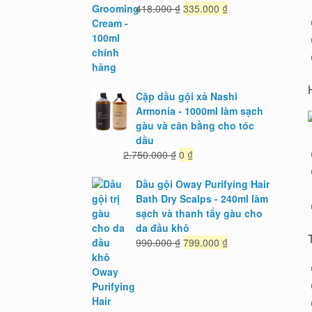
Giá
Giá
418.000
₫
335.000
₫
gốc
hiện
là:
tại
418.000 ₫.
là:
335.000 ₫.
Cặp dầu gội xả Nashi
Armonia - 1000ml làm sạch
gàu và cân bằng cho tóc
dầu
Giá
Giá
2.750.000
₫
0
₫
gốc
hiện
là:
tại
Dầu gội Oway Purifying Hair
2.750.000 ₫.
là:
Bath Dry Scalps - 240ml làm
0 ₫.
sạch và thanh tẩy gàu cho
da đầu khô
Giá
Giá
990.000
₫
799.000
₫
gốc
hiện
là:
tại
990.000 ₫.
là:
799.000 ₫.