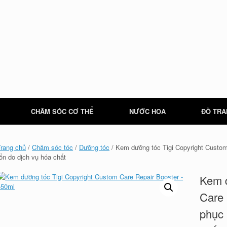
CHĂM SÓC CƠ THỂ
NƯỚC HOA
ĐỒ TRA
Trang chủ
/
Chăm sóc tóc
/
Dưỡng tóc
/ Kem dưỡng tóc Tigi Copyright Custom
tổn do dịch vụ hóa chất
Kem d
Care 
phục 