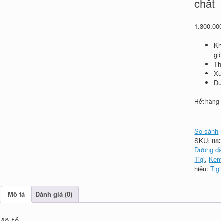
chất
1.300.0
Kh
gi
Th
Xu
Du
Hết hàng
So sánh
SKU:
88
Dưỡng dà
Tigi
,
Kem
hiệu:
Tigi
Mô tả
Đánh giá (0)
Mô tả