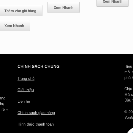
Xem Nhanh
gốc
hiện
là:
tại
Xem Nhanh
Thêm vào giỏ hàng
823.000 ₫.
là:
739.000 ₫.
Xem Nhanh
CHÍNH SÁCH CHUNG
Hiệu
mỗi 
phù 
Trang chủ
Chịu
Giới thiệu
Mã s
àng
Đầu 
Liên hệ
Phụ
 rẻ +
© 20
Chính sách giao hàng
VonG
Hình thức thanh toán