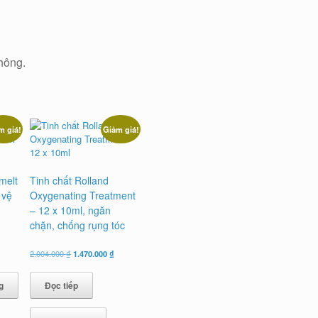
hông.
m giá!
Giảm giá!
melt
Tinh chất Rolland
 vệ
Oxygenating Treatment
– 12 x 10ml, ngăn
chặn, chống rụng tóc
Giá
Giá
2.004.000
₫
1.470.000
₫
gốc
hiện
là:
tại
g
Đọc tiếp
2.004.000 ₫.
là:
000 ₫.
1.470.000 ₫.