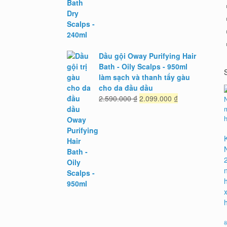
Dầu gội Oway Purifying Hair
Bath - Oily Scalps - 950ml
làm sạch và thanh tẩy gàu
cho da đầu dầu
Giá
Giá
2.590.000
₫
2.099.000
₫
gốc
hiện
là:
tại
2.590.000 ₫.
là:
2.099.000 ₫.