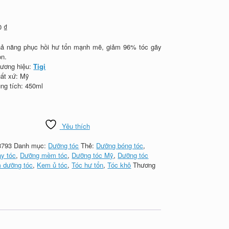
00
₫
ả năng phục hồi hư tổn mạnh mẽ, giảm 96% tóc gãy
òn.
ương hiệu:
Tigi
ất xứ: Mỹ
ng tích: 450ml
Yêu thích
3793
Danh mục:
Dưỡng tóc
Thẻ:
Dưỡng bóng tóc
,
y tóc
,
Dưỡng mềm tóc
,
Dưỡng tóc Mỹ
,
Dưỡng tóc
 dưỡng tóc
,
Kem ủ tóc
,
Tóc hư tổn
,
Tóc khô
Thương