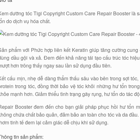
Kem dưỡng tóc Tigi Copyright Custom Care Repair Booster là 
tổn do dịch vụ hóa chất.
Sản phẩm với Phức hợp liên kết Keratin giúp tăng cường cung c
dùng dầu gội và xả. Đem đến khả năng tái tạo cấu trúc tóc hiệ
mượt hơn trông thấy ngay sau lần sử dụng đầu tiên.
Kết cấu mịn, nhẹ dễ dàng thẩm thấu sâu vào bên trong sợi tóc,
protein trong tóc, đồng thời bảo vệ tóc khỏi những hư tổn tron
khỏe mạnh hơn. Giảm thiểu tình trạng gãy rụng, hư tổn do tác đ
Repair Booster đem đến cho bạn giải pháp phục hồi hư tổn 
không chứa chất bảo quản, đảm bảo an toàn cho tóc và da đầu.
thơm tinh tế đem lại cảm giác dễ chịu khi sử dụng.
Thông tin sản phẩm: