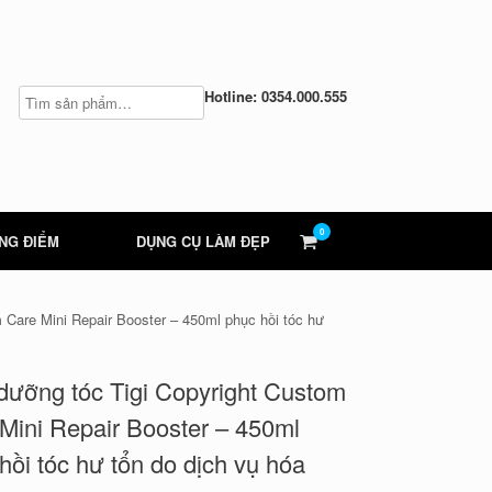
Hotline: 0354.000.555
0
View
NG ĐIỂM
DỤNG CỤ LÀM ĐẸP
shopping
cart
 Care Mini Repair Booster – 450ml phục hồi tóc hư
ưỡng tóc Tigi Copyright Custom
Mini Repair Booster – 450ml
hồi tóc hư tổn do dịch vụ hóa