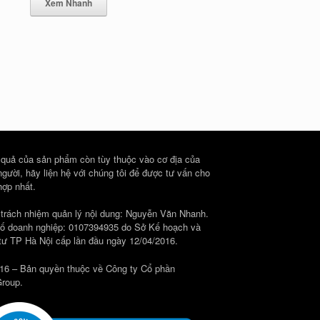
Xem Nhanh
 quả của sản phẩm còn tùy thuộc vào cơ địa của
người, hãy liện hệ với chúng tôi để được tư vấn cho
hợp nhất.
 trách nhiệm quản lý nội dung: Nguyễn Văn Nhanh.
ố doanh nghiệp: 0107394935 do Sở Kế hoạch và
tư TP Hà Nội cấp lần đầu ngày 12/04/2016.
16 – Bản quyền thuộc về Công ty Cổ phần
roup.