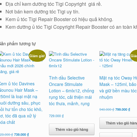
Địa chỉ kem dưỡng tóc Tigi Copyright giá rẻ.
Nơi bán kem dưỡng tóc Tigi uy tín.
Kem ủ tóc Tigi Repair Booster có hiệu quả không.
Kem dưỡng ủ tóc Tigi Copyright Repair Booster có an toàn k
Sản phẩm tương tự
Giảm giá!
Giả
Tinh dầu Selective
Mặt nạ tóc Oway H
Kem ủ tóc Davines
Oncare Stimulate
Mask – 125ml, bảo
Nounou Hair Mask –
Lotion – 6mlx12, chống
và giữ bền màu tóc
250ml là loại mặt nạ
rụng tóc, cải thiện mái
nhuộm
nuôi dưỡng sâu, phục
tóc thưa, mảnh, rụng
hồi hư tổn cho tóc khô,
Giá
Giá
940.000
₫
799.000
₫
gốc
hiện
xơ, tóc đã qua xử lý
729.000
₫
là:
tại
hóa chất
Thêm vào giỏ hàn
940.000 ₫.
là:
799.
Thêm vào giỏ hàng
Giá
Giá
823.000
₫
739.000
₫