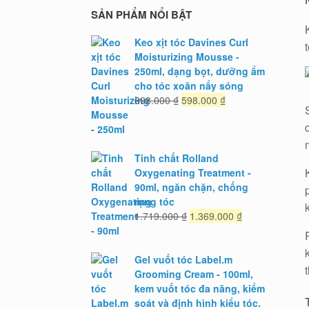
SẢN PHẨM NỔI BẬT
Keo xịt tóc Davines Curl
Moisturizing Mousse -
250ml, dạng bọt, dưỡng ẩm
cho tóc xoăn nẩy sóng
Giá
Giá
698.000
₫
598.000
₫
gốc
hiện
là:
tại
698.000 ₫.
là:
598.000 ₫.
Tinh chất Rolland
Oxygenating Treatment -
90ml, ngăn chặn, chống
rụng tóc
Giá
Giá
1.719.000
₫
1.369.000
₫
gốc
hiện
là:
tại
1.719.000 ₫.
là:
Gel vuốt tóc Label.m
1.369.000 ₫.
Grooming Cream - 100ml,
kem vuốt tóc đa năng, kiểm
soát và định hình kiểu tóc.