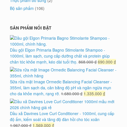
Thực phẩm bổ sung
(2)
Bộ sản phẩm
(106)
SẢN PHẨM NỔI BẬT
Dầu gội Elgon Primaria Bagno Stimolante Shampoo -
1000ml, làm sạch, cung cấp dưỡng chất và protein giúp
Giá
Giá
chân tóc khỏe mạnh, kéo dài tuổi thọ.
868.000
₫
690.000
₫
gốc
hiện
là:
tại
868.000 ₫.
là:
Sữa rửa mặt Image Ormedic Balancing Facial Cleanser -
690.0
355ml, làm sạch da, cân bằng độ pH và ngăn ngừa mụn
Giá
Giá
cho da khỏe mạnh, rạng rỡ.
1.680.000
₫
1.335.000
₫
gốc
hiện
là:
tại
1.680.000 ₫.
là:
Dầu xả Davines Love Curl Conditioner - 1000ml, cung cấp
1.335.000 ₫
độ ẩm, kiểm soát và tăng độ đàn hồi cho tóc xoăn
Giá
Giá
1.967.000
₫
1.569.000
₫