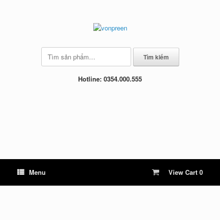
Skip
to
content
Tìm
Tìm kiếm
kiếm:
Hotline: 0354.000.555
View
Menu
View Cart
0
shopping
cart