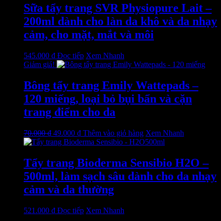
Sữa tẩy trang SVR Physiopure Lait –
200ml dành cho làn da khô và da nhạy
cảm, cho mặt, mắt và môi
545.000
₫
Đọc tiếp
Xem Nhanh
Giảm giá!
Bông tẩy trang Emily Wattepads –
120 miếng, loại bỏ bụi bẩn và cặn
trang điểm cho da
Giá
Giá
70.000
₫
49.000
₫
Thêm vào giỏ hàng
Xem Nhanh
gốc
hiện
là:
tại
70.000 ₫.
là:
Tẩy trang Bioderma Sensibio H2O –
49.000 ₫.
500ml, làm sạch sâu dành cho da nhạy
cảm và da thường
521.000
₫
Đọc tiếp
Xem Nhanh