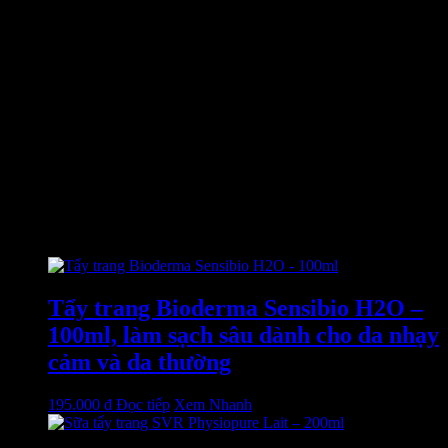
Nước tẩy trang L’Ocean Petite Secret Cleansing sử dụng có
tốt không.
Nước tẩy trang se khít lỗ chân lông L’Ocean sử dụng có an
toàn không.
Đánh giá
Chưa có đánh giá nào.
Chỉ những khách hàng đã đăng nhập và đã mua sản phẩm này mới
có thể để lại đánh giá.
Sản phẩm tương tự
Tẩy trang Bioderma Sensibio H2O –
100ml, làm sạch sâu dành cho da nhạy
cảm và da thường
195.000
₫
Đọc tiếp
Xem Nhanh