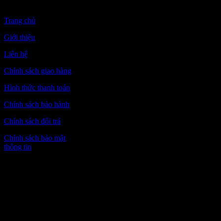
CHUNG
Trang chủ
Giới thiệu
Liên hệ
Chính sách giao hàng
Hình thức thanh toán
Chính sách bảo hành
Chính sách đổi trả
Chính sách bảo mật
thông tin
Hiệu quả của sản
phẩm còn tùy thuộc
vào cơ địa của mỗi
người, hãy liện hệ với
chúng tôi để được tư
vấn cho phù hợp nhất.