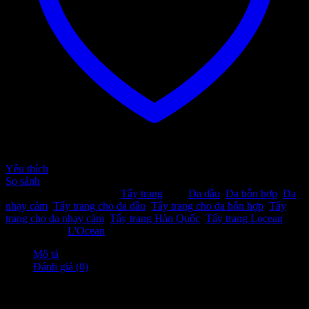
Yêu thích
So sánh
SKU:
662234
Danh mục:
Tẩy trang
Thẻ:
Da dầu
,
Da hỗn hợp
,
Da
nhạy cảm
,
Tẩy trang cho da dầu
,
Tẩy trang cho da hỗn hợp
,
Tẩy
trang cho da nhạy cảm
,
Tẩy trang Hàn Quốc
,
Tẩy trang Locean
Thương hiệu:
L'Ocean
Mô tả
Đánh giá (0)
Mô tả