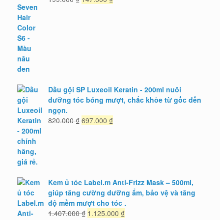
gốc
hiện
là:
tại
199.000 ₫.
là:
147.000 ₫.
Dầu gội SP Luxeoil Keratin - 200ml nuôi
dưỡng tóc bóng mượt, chắc khỏe từ gốc đến
ngọn.
Giá
Giá
820.000
₫
697.000
₫
gốc
hiện
là:
tại
820.000 ₫.
là:
697.000 ₫.
Kem ủ tóc Label.m Anti-Frizz Mask – 500ml,
giúp tăng cường dưỡng ẩm, bảo vệ và tăng
độ mềm mượt cho tóc .
Giá
Giá
1.407.000
₫
1.125.000
₫