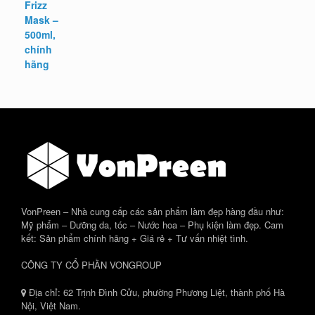
gốc
hiện
là:
tại
1.407.000 ₫.
là:
1.125.000 ₫.
VonPreen – Nhà cung cấp các sản phẩm làm đẹp hàng đầu như:
Mỹ phẩm – Dưỡng da, tóc – Nước hoa – Phụ kiện làm đẹp. Cam
kết: Sản phẩm chính hãng + Giá rẻ + Tư vấn nhiệt tình.
CÔNG TY CỔ PHẦN VONGROUP
Địa chỉ: 62 Trịnh Đình Cửu, phường Phương Liệt, thành phố Hà
Nội, Việt Nam.