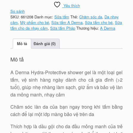
Yêu thích
So sánh
SKU:
661208
Danh mục:
Sữa tắm
Thẻ:
Chăm sóc da
,
Da nhạy
cảm
,
Mỹ phẩm cho bé
,
Sữa tắm A Derma
,
Sữa tắm cho bé
,
Sữa
tắm cho da nhạy cảm
,
Sữa tắm Pháp
Thương hiệu:
A Derma
Mô tả
Đánh giá (0)
Mô tả
A Derma Hydra-Protective shower gel là một loại gel
tắm, vệ sinh hàng ngày dành cho cả gia đình (>2
tuổi), giúp nhẹ nhàng làm sạch, giữ ẩm và bảo vệ làn
da mỏng manh, nhạy cảm
Chăm sóc làn da của bạn ngay trong khi tắm bằng
cách để lại một lớp màng bảo vệ trên da
Thích hợp là dầu gội cho da đầu mỏng manh của trẻ