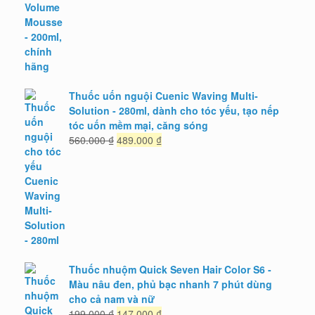
gốc
hiện
là:
tại
382.000 ₫.
là:
305.000 ₫.
Thuốc uốn nguội Cuenic Waving Multi-
Solution - 280ml, dành cho tóc yếu, tạo nếp
tóc uốn mềm mại, căng sóng
Giá
Giá
560.000
₫
489.000
₫
gốc
hiện
là:
tại
560.000 ₫.
là:
489.000 ₫.
Thuốc nhuộm Quick Seven Hair Color S6 -
Màu nâu đen, phủ bạc nhanh 7 phút dùng
cho cả nam và nữ
Giá
Giá
199.000
₫
147.000
₫