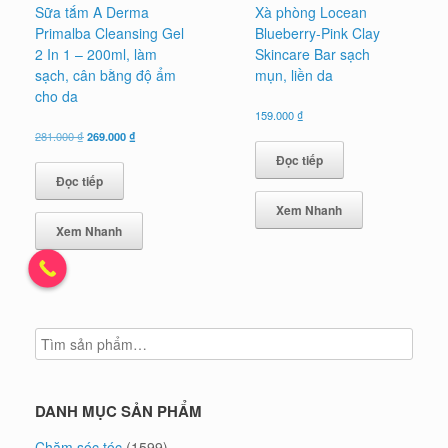
Sữa tắm A Derma
Xà phòng Locean
Primalba Cleansing Gel
Blueberry-Pink Clay
2 In 1 – 200ml, làm
Skincare Bar sạch
sạch, cân bằng độ ẩm
mụn, liền da
cho da
159.000
₫
Giá
Giá
281.000
₫
269.000
₫
gốc
hiện
Đọc tiếp
là:
tại
Đọc tiếp
281.000 ₫.
là:
269.000 ₫.
Xem Nhanh
Xem Nhanh
DANH MỤC SẢN PHẨM
Chăm sóc tóc
(1599)