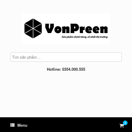
Skip
to
content
Hotline: 0354.000.555
0
View
Menu
shop