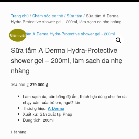
cart
Trang chủ
/
Chăm sóc cơ thể
/
Sữa tắm
/ Sữa tắm A Derma
Hydra-Protective shower gel – 200ml, làm sạch da nhẹ nhàng
Giảm giá!
Sữa tắm A Derma Hydra-Protective
shower gel – 200ml, làm sạch da nhẹ
nhàng
Giá
Giá
394.000
₫
379.000
₫
gốc
hiện
là:
tại
Làm sạch da, cân bằng độ ẩm, thích hợp dùng cho làn da
394.000 ₫.
là:
nhạy cảm của trẻ em, người lớn
379.000 ₫.
Thương hiệu:
A Derma
Xuất xứ: Sản xuất tại Pháp
Dung tích: 200ml
Hết hàng