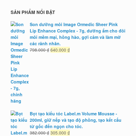
SẢN PHẨM NỔI BẬT
Son dưỡng môi Image Ormedic Sheer Pink
Lip Enhance Complex - 7g, dưỡng ẩm cho đôi
môi mềm mại, hồng hào, gợi cảm và làm mờ
các rãnh nhăn.
Giá
Giá
798.000
₫
640.000
₫
gốc
hiện
là:
tại
798.000 ₫.
là:
640.000 ₫.
Bọt tạo kiểu tóc Label.m Volume Mousse -
200ml, giữ nếp và tạo độ phồng, tạo kết cấu
từ gốc đến ngọn cho tóc.
Giá
Giá
382.000
₫
305.000
₫