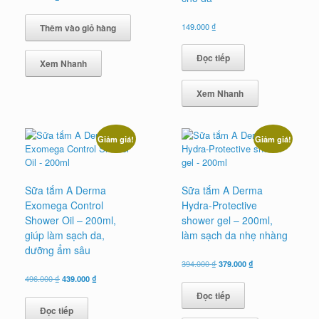
149.000
₫
Thêm vào giỏ hàng
Đọc tiếp
Xem Nhanh
Xem Nhanh
Giảm giá!
Giảm giá!
Sữa tắm A Derma
Sữa tắm A Derma
Exomega Control
Hydra-Protective
Shower Oil – 200ml,
shower gel – 200ml,
giúp làm sạch da,
làm sạch da nhẹ nhàng
dưỡng ẩm sâu
Giá
Giá
394.000
₫
379.000
₫
gốc
hiện
Giá
Giá
496.000
₫
439.000
₫
là:
tại
gốc
hiện
Đọc tiếp
394.000 ₫.
là:
là:
tại
379.000 ₫.
Đọc tiếp
496.000 ₫.
là: