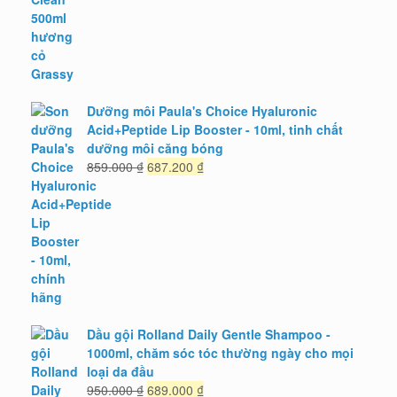
55.000 ₫.
là:
49.000 ₫.
Dưỡng môi Paula's Choice Hyaluronic
Acid+Peptide Lip Booster - 10ml, tinh chất
dưỡng môi căng bóng
Giá
Giá
859.000
₫
687.200
₫
gốc
hiện
là:
tại
859.000 ₫.
là:
687.200 ₫.
Dầu gội Rolland Daily Gentle Shampoo -
1000ml, chăm sóc tóc thường ngày cho mọi
loại da đầu
Giá
Giá
950.000
₫
689.000
₫