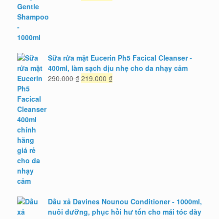
gốc
hiện
là:
tại
950.000 ₫.
là:
689.000 ₫.
Sữa rửa mặt Eucerin Ph5 Facical Cleanser -
400ml, làm sạch dịu nhẹ cho da nhạy cảm
Giá
Giá
290.000
₫
219.000
₫
gốc
hiện
là:
tại
290.000 ₫.
là:
219.000 ₫.
Dầu xả Davines Nounou Conditioner - 1000ml,
nuôi dưỡng, phục hồi hư tổn cho mái tóc dày