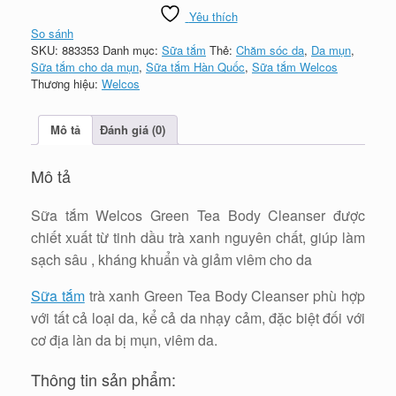
Yêu thích
So sánh
SKU:
883353
Danh mục:
Sữa tắm
Thẻ:
Chăm sóc da
,
Da mụn
,
Sữa tắm cho da mụn
,
Sữa tắm Hàn Quốc
,
Sữa tắm Welcos
Thương hiệu:
Welcos
Mô tả
Đánh giá (0)
Mô tả
Sữa tắm Welcos Green Tea Body Cleanser được
chiết xuất từ tinh dầu trà xanh nguyên chất, giúp làm
sạch sâu , kháng khuẩn và giảm viêm cho da
Sữa tắm
trà xanh Green Tea Body Cleanser phù hợp
với tất cả loại da, kể cả da nhạy cảm, đặc biệt đối với
cơ địa làn da bị mụn, viêm da.
Thông tin sản phẩm: