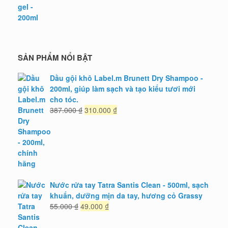
379.000 ₫.
SẢN PHẨM NỔI BẬT
Dầu gội khô Label.m Brunett Dry Shampoo -
200ml, giúp làm sạch và tạo kiểu tươi mới
cho tóc.
Giá
Giá
387.000
₫
310.000
₫
gốc
hiện
là:
tại
387.000 ₫.
là:
310.000 ₫.
Nước rửa tay Tatra Santis Clean - 500ml, sạch
khuẩn, dưỡng mịn da tay, hương cỏ Grassy
Giá
Giá
55.000
₫
49.000
₫
gốc
hiện
là:
tại