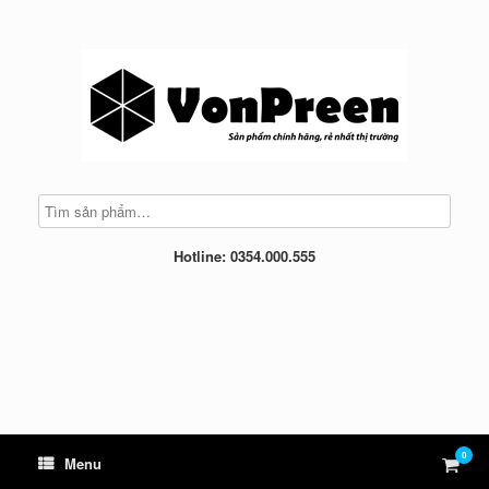
Skip
to
content
Hotline: 0354.000.555
0
View
Menu
shop