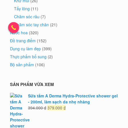
Khử mùi
(26)
Tẩy lông
(11)
Chăm sóc râu
(7)
Chăm sóc tay chân
(21)
Nước hoa
(320)
Đồ trang điểm
(152)
Dụng cụ làm đẹp
(399)
Thực phẩm bổ sung
(2)
Bộ sản phẩm
(106)
SẢN PHẨM VỪA XEM
Sữa tắm A Derma Hydra-Protective shower gel
- 200ml, làm sạch da nhẹ nhàng
Giá
Giá
394.000
₫
379.000
₫
gốc
hiện
là:
tại
394.000 ₫.
là: