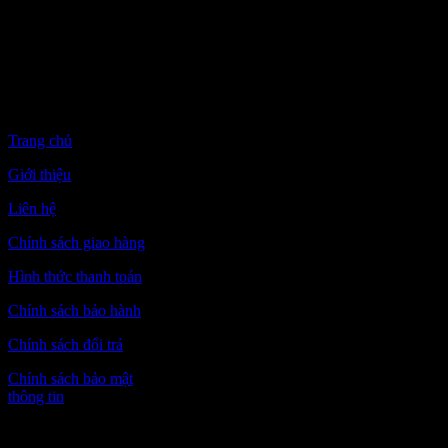
(Chủ nhật chỉ bán
hàng online – giao
hàng từ kho)
CHÍNH SÁCH
CHUNG
Trang chủ
Giới thiệu
Liên hệ
Chính sách giao hàng
Hình thức thanh toán
Chính sách bảo hành
Chính sách đổi trả
Chính sách bảo mật
thông tin
Hiệu quả của sản