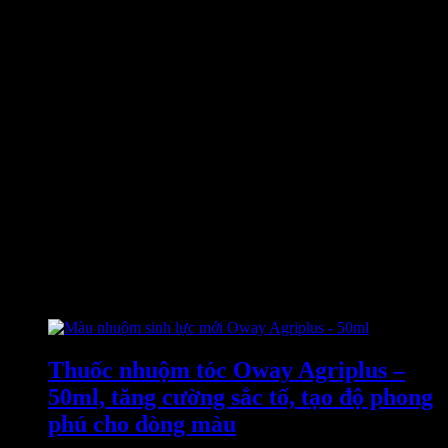
Thuốc nhuộm tóc Bigen Hoyu có an toàn không, có bền màu
không
Cách sử dụng thuốc nhuộm tóc Bigen Silk Touch
Mua thuốc nhuộm tóc Bigen Silk Touch giá rẻ ở đâu
Thuốc nhuộm tóc phủ bạc Bigen chính hãng của Nhật
Thuốc nhuộm Bigen Silk Touch Cream Color 8C – Màu
vàng đồng
Đánh giá
Chưa có đánh giá nào.
Chỉ những khách hàng đã đăng nhập và đã mua sản phẩm này mới
có thể để lại đánh giá.
Sản phẩm tương tự
Thuốc nhuộm tóc Oway Agriplus –
50ml, tăng cường sắc tố, tạo độ phong
phú cho dòng màu