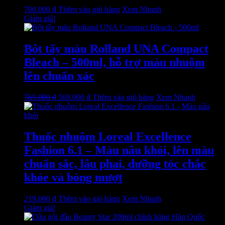
700.000
₫
Thêm vào giỏ hàng
Xem Nhanh
Giảm giá!
Bột tẩy màu Rolland UNA Compact
Bleach – 500ml, hỗ trợ màu nhuộm
lên chuẩn xác
Giá
Giá
765.000
₫
569.000
₫
Thêm vào giỏ hàng
Xem Nhanh
gốc
hiện
là:
tại
765.000 ₫.
là:
569.000 ₫.
Thuốc nhuộm Loreal Excellence
Fashion 6.1 – Màu nâu khói, lên màu
chuẩn sắc, lâu phai, dưỡng tóc chắc
khỏe và bóng mượt
219.000
₫
Thêm vào giỏ hàng
Xem Nhanh
Giảm giá!