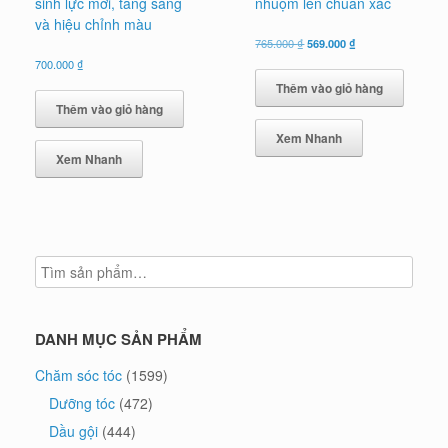
sinh lực mới, tăng sáng
nhuộm lên chuẩn xác
và hiệu chỉnh màu
Giá
Giá
765.000
₫
569.000
₫
gốc
hiện
700.000
₫
là:
tại
Thêm vào giỏ hàng
765.000 ₫.
là:
569.000 ₫.
Thêm vào giỏ hàng
Xem Nhanh
Xem Nhanh
DANH MỤC SẢN PHẨM
Chăm sóc tóc
(1599)
Dưỡng tóc
(472)
Dầu gội
(444)