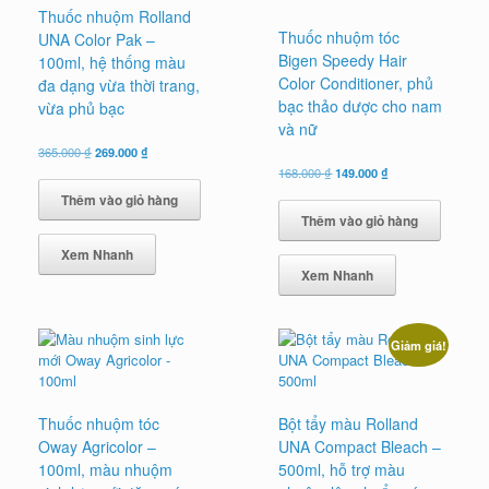
Thuốc nhuộm Rolland
Thuốc nhuộm tóc
UNA Color Pak –
Bigen Speedy Hair
100ml, hệ thống màu
Color Conditioner, phủ
đa dạng vừa thời trang,
bạc thảo dược cho nam
vừa phủ bạc
và nữ
Giá
Giá
365.000
₫
269.000
₫
gốc
hiện
Giá
Giá
168.000
₫
149.000
₫
là:
tại
gốc
hiện
Thêm vào giỏ hàng
365.000 ₫.
là:
là:
tại
Thêm vào giỏ hàng
269.000 ₫.
168.000 ₫.
là:
149.000 ₫.
Xem Nhanh
Xem Nhanh
Giảm giá!
Thuốc nhuộm tóc
Bột tẩy màu Rolland
Oway Agricolor –
UNA Compact Bleach –
100ml, màu nhuộm
500ml, hỗ trợ màu