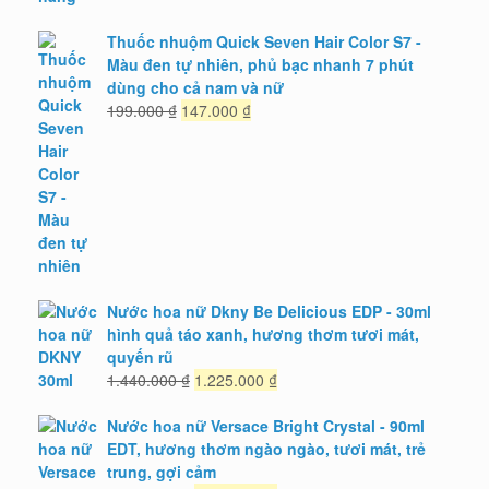
Thuốc nhuộm Quick Seven Hair Color S7 -
Màu đen tự nhiên, phủ bạc nhanh 7 phút
dùng cho cả nam và nữ
Giá
Giá
199.000
₫
147.000
₫
gốc
hiện
là:
tại
199.000 ₫.
là:
147.000 ₫.
Nước hoa nữ Dkny Be Delicious EDP - 30ml
hình quả táo xanh, hương thơm tươi mát,
quyến rũ
Giá
Giá
1.440.000
₫
1.225.000
₫
gốc
hiện
là:
tại
Nước hoa nữ Versace Bright Crystal - 90ml
1.440.000 ₫.
là:
EDT, hương thơm ngào ngào, tươi mát, trẻ
1.225.000 ₫.
trung, gợi cảm