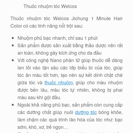
Thuốc nhuộm tóc Welcos
Thuốc nhuộm tóc Welcos Jichung 1 Minute Hair
Color có các tính năng nổi trội sau:
Nhuộm phủ bạc nhanh, chỉ sau 1 phút
Sản phẩm được sản xuất bằng thảo dược nên rất
an toàn, không gây kích ứng cho da đầu
Với công nghệ Nano phân tử giúp thuốc dễ dàng
len lỏi vào tận sâu các lớp biểu bì của tóc, giúp
tóc ăn màu tốt hơn, tạo nên sự kết dính chặt chẽ
giữa tóc và
thuốc nhuộm
, giúp cho màu nhuộm
được bền lâu, màu tóc tự nhiên, không bị phai
màu sau khi gội đầu.
Ngoài khả năng phủ bạc, sản phẩm còn cung cấp
các dưỡng chất giúp nuôi
dưỡng tóc
bóng khỏe,
làm chậm các quá trình lão hóa của tóc như: bạc
sớm, khô, xơ, trẻ ngọn…