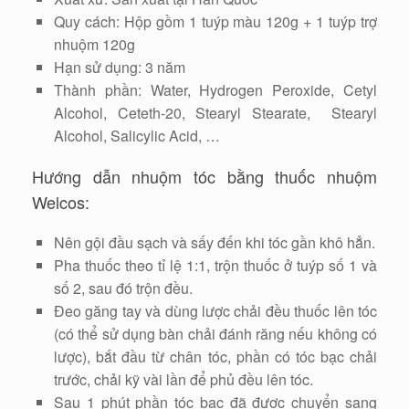
Quy cách: Hộp gồm 1 tuýp màu 120g + 1 tuýp trợ
nhuộm 120g
Hạn sử dụng: 3 năm
Thành phần: Water, Hydrogen Peroxide, Cetyl
Alcohol, Ceteth-20, Stearyl Stearate, Stearyl
Alcohol, Salicylic Acid, …
Hướng dẫn nhuộm tóc bằng thuốc nhuộm
Welcos:
Nên gội đầu sạch và sấy đến khi tóc gần khô hẳn.
Pha thuốc theo tỉ lệ 1:1, trộn thuốc ở tuýp số 1 và
số 2, sau đó trộn đều.
Đeo găng tay và dùng lược chải đều thuốc lên tóc
(có thể sử dụng bàn chải đánh răng nếu không có
lược), bắt đầu từ chân tóc, phần có tóc bạc chải
trước, chải kỹ vài lần để phủ đều lên tóc.
Sau 1 phút phần tóc bạc đã được chuyển sang