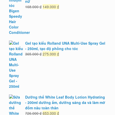
nữ
Giá
Giá
168.000
₫
149.000
₫
gốc
hiện
là:
tại
168.000 ₫.
là:
149.000 ₫.
Gel tạo kiểu Rolland UNA Multi-Use Spray Gel
- 250ml, tạo độ phồng cho tóc
Giá
Giá
365.000
₫
275.000
₫
gốc
hiện
là:
tại
365.000 ₫.
là:
275.000 ₫.
Dưỡng thể White Leaf Body Lotion Hydrating
- 200ml dưỡng ẩm, dưỡng sáng da và làm mờ
đốm nâu toàn thân
Giá
Giá
726.000
₫
653.000
₫