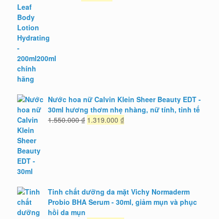
gốc
hiện
là:
tại
726.000 ₫.
là:
653.000 ₫.
Nước hoa nữ Calvin Klein Sheer Beauty EDT -
30ml hương thơm nhẹ nhàng, nữ tính, tinh tế
Giá
Giá
1.550.000
₫
1.319.000
₫
gốc
hiện
là:
tại
1.550.000 ₫.
là:
1.319.000 ₫.
Tinh chất dưỡng da mặt Vichy Normaderm
Probio BHA Serum - 30ml, giảm mụn và phục
hồi da mụn