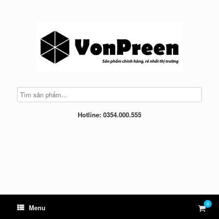
Skip
to
content
Hotline: 0354.000.555
0
View
Menu
shop