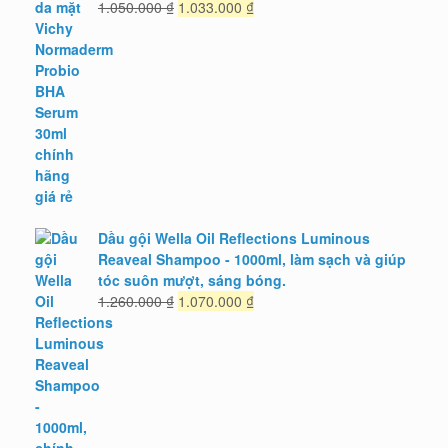
Giá
Giá
1.050.000
₫
1.033.000
₫
gốc
hiện
là:
tại
1.050.000 ₫.
là:
1.033.000 ₫.
Dầu gội Wella Oil Reflections Luminous
Reaveal Shampoo - 1000ml, làm sạch và giúp
tóc suôn mượt, sáng bóng.
Giá
Giá
1.260.000
₫
1.070.000
₫
gốc
hiện
là:
tại
1.260.000 ₫.
là:
1.070.000 ₫.