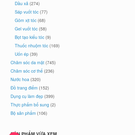
Dầu xả
(274)
Sáp vuốt tóc
(77)
Gôm xịt tóc
(68)
Gel vuốt tóc
(58)
Bọt tạo kiểu tóc
(9)
Thuốc nhuộm tóc
(169)
Uốn ép
(39)
Chăm sóc da mặt
(745)
Chăm sóc cơ thể
(236)
Nước hoa
(320)
Đồ trang điểm
(152)
Dụng cụ làm đẹp
(399)
Thực phẩm bổ sung
(2)
Bộ sản phẩm
(106)
SẢN PHẨM VỪA XEM