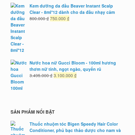
Kem dưỡng da đầu Beaver Instant Scalp
Clear - 8ml*12 dành cho da đầu nhạy cảm
Giá
Giá
800.000
₫
750.000
₫
gốc
hiện
là:
tại
800.000 ₫.
là:
750.000 ₫.
Nước hoa nữ Gucci Bloom - 100ml hương
thơm nữ tính, ngọt ngào, quyến rũ
Giá
Giá
3.495.000
₫
3.100.000
₫
gốc
hiện
là:
tại
3.495.000 ₫.
là:
3.100.000 ₫.
SẢN PHẨM NỔI BẬT
Thuốc nhuộm tóc Bigen Speedy Hair Color
Conditioner, phủ bạc thảo dược cho nam và