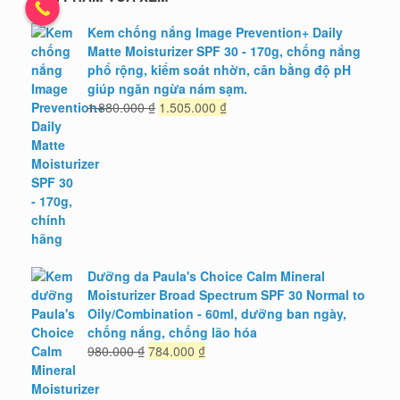
Kem chống nắng Image Prevention+ Daily
Matte Moisturizer SPF 30 - 170g, chống nắng
phổ rộng, kiểm soát nhờn, cân bằng độ pH
giúp ngăn ngừa nám sạm.
Giá
Giá
1.880.000
₫
1.505.000
₫
gốc
hiện
là:
tại
1.880.000 ₫.
là:
1.505.000 ₫.
Dưỡng da Paula's Choice Calm Mineral
Moisturizer Broad Spectrum SPF 30 Normal to
Oily/Combination - 60ml, dưỡng ban ngày,
chống nắng, chống lão hóa
Giá
Giá
980.000
₫
784.000
₫
gốc
hiện
là:
tại