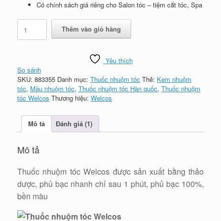
Có chính sách giá riêng cho Salon tóc – tiệm cắt tóc, Spa
Thuốc
Thêm vào giỏ hàng
nhuộm
tóc
Welcos
Yêu thích
-
So sánh
Hàn
SKU:
883355
Danh mục:
Thuốc nhuộm tóc
Thẻ:
Kem nhuộm
Quốc,
tóc
,
Màu nhuộm tóc
,
Thuốc nhuộm tóc Hàn quốc
,
Thuốc nhuộm
thảo
tóc Welcos
Thương hiệu:
Welcos
dược,
phủ
bạc
Mô tả
Đánh giá (1)
100%
số
lượng
Mô tả
Thuốc nhuộm tóc Welcos được sản xuất bằng thảo
dược, phủ bạc nhanh chỉ sau 1 phút, phủ bạc 100%,
bền màu