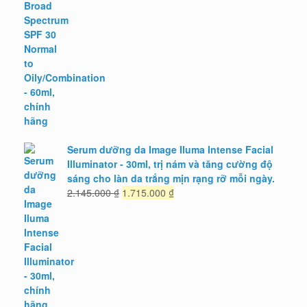
980.000 ₫.
là:
784.000 ₫.
Serum dưỡng da Image Iluma Intense Facial
Illuminator - 30ml, trị nám và tăng cường độ
sáng cho làn da trắng mịn rạng rỡ mỗi ngày.
Giá
Giá
2.145.000
₫
1.715.000
₫
gốc
hiện
là:
tại
2.145.000 ₫.
là:
1.715.000 ₫.