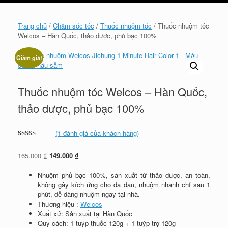
cart
Trang chủ
/
Chăm sóc tóc
/
Thuốc nhuộm tóc
/ Thuốc nhuộm tóc
Welcos – Hàn Quốc, thảo dược, phủ bạc 100%
Giảm giá!
Thuốc nhuộm tóc Welcos – Hàn Quốc,
thảo dược, phủ bạc 100%
(
1
đánh giá của khách hàng)
5.00
1
trên 5
dựa trên
Giá
Giá
165.000
₫
149.000
₫
đánh giá
gốc
hiện
là:
tại
Nhuộm phủ bạc 100%, sản xuất từ thảo dược, an toàn,
165.000 ₫.
là:
không gây kích ứng cho da đầu, nhuộm nhanh chỉ sau 1
149.000 ₫.
phút, dễ dàng nhuộm ngay tại nhà.
Thương hiệu :
Welcos
Xuất xứ: Sản xuất tại Hàn Quốc
Quy cách: 1 tuýp thuốc 120g + 1 tuýp trợ 120g