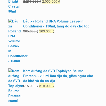
Giá
Giá
2.200.000
₫
2.050.000
₫
gốc
hiện
là:
tại
2.200.000 ₫.
là:
2.050.000 ₫.
Dầu xả Rolland UNA Volume Leave-In
Conditioner - 150ml, tăng độ dày cho tóc
Giá
Giá
365.000
₫
269.000
₫
gốc
hiện
là:
tại
365.000 ₫.
là:
269.000 ₫.
Kem dưỡng da SVR Topialyse Baume
Protect+ - 200ml làm dịu da, giảm ngứa cho
da khô và da cơ địa
Giá
Giá
615.000
₫
519.000
₫
gốc
hiện
là:
tại
615.000 ₫.
là:
519.000 ₫.