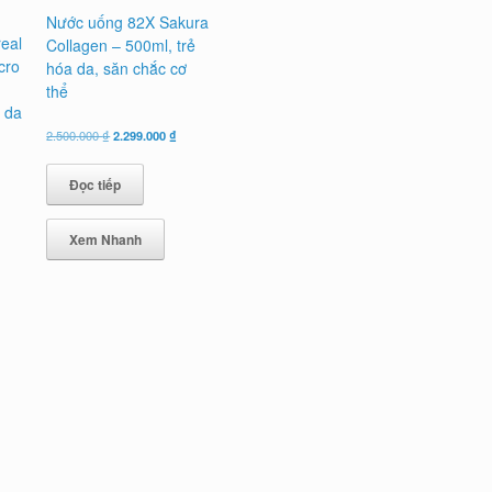
Nước uống 82X Sakura
eal
Collagen – 500ml, trẻ
icro
hóa da, săn chắc cơ
thể
 da
Giá
Giá
2.500.000
₫
2.299.000
₫
gốc
hiện
là:
tại
Đọc tiếp
2.500.000 ₫.
là:
2.299.000 ₫.
Xem Nhanh