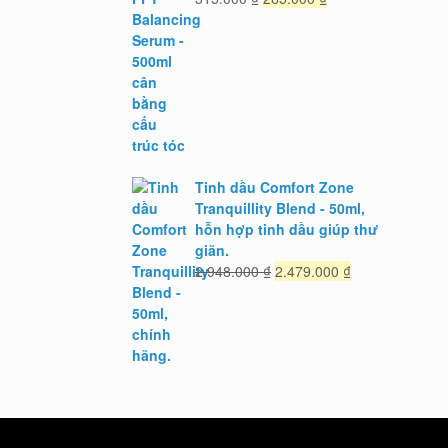
gốc
hiện
là:
tại
315.000 ₫.
là:
265.000 ₫.
Tinh dầu Comfort Zone
Tranquillity Blend - 50ml,
hỗn hợp tinh dầu giúp thư
giãn.
Giá
Giá
2.948.000
₫
2.479.000
₫
gốc
hiện
là:
tại
2.948.000 ₫.
là:
2.479.000 ₫.