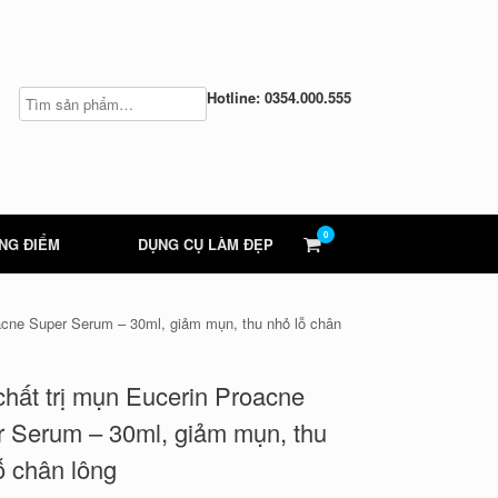
Hotline: 0354.000.555
0
View
NG ĐIỂM
DỤNG CỤ LÀM ĐẸP
shopping
cart
oacne Super Serum – 30ml, giảm mụn, thu nhỏ lỗ chân
chất trị mụn Eucerin Proacne
 Serum – 30ml, giảm mụn, thu
ỗ chân lông