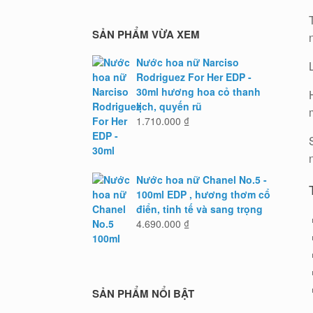
SẢN PHẨM VỪA XEM
Nước hoa nữ Narciso
Rodriguez For Her EDP -
30ml hương hoa cỏ thanh
lịch, quyến rũ
1.710.000
₫
Nước hoa nữ Chanel No.5 -
100ml EDP , hương thơm cổ
điển, tinh tế và sang trọng
4.690.000
₫
SẢN PHẨM NỔI BẬT