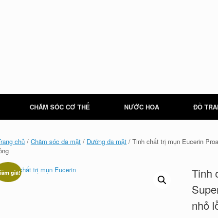
CHĂM SÓC CƠ THỂ
NƯỚC HOA
ĐỒ TRA
Trang chủ
/
Chăm sóc da mặt
/
Dưỡng da mặt
/ Tinh chất trị mụn Eucerin Pr
lông
Tinh 
iảm giá!
Super
nhỏ l