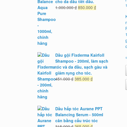
cho da dầu tiết dầu.
Giá
Giá
1.000.000
₫
850.000
₫
gốc
hiện
là:
tại
1.000.000 ₫.
là:
850.000 ₫.
Dầu gội Fixderma Kairfoll
1
Shampoo - 200ml, làm sạch
tóc và da đầu, sạch gàu và
giảm rụng cho tóc.
Giá
Giá
451.000
₫
385.000
₫
gốc
hiện
là:
tại
451.000 ₫.
là:
385.000 ₫.
Dầu hấp tóc Aurane PPT
Balancing Serum - 500ml
cân bằng cấu trúc tóc
Giá
Giá
315.000
₫
265.000
₫