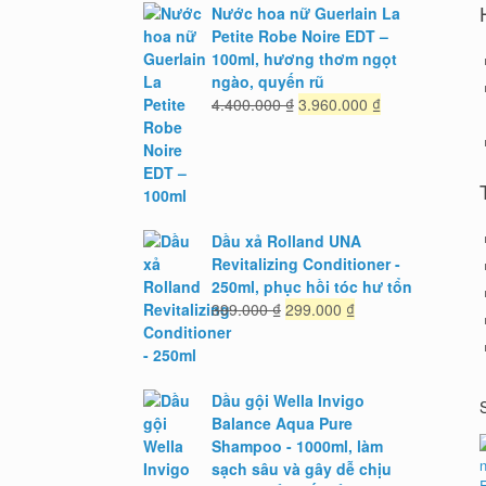
Nước hoa nữ Guerlain La
Petite Robe Noire EDT –
100ml, hương thơm ngọt
ngào, quyến rũ
Giá
Giá
4.400.000
₫
3.960.000
₫
gốc
hiện
là:
tại
4.400.000 ₫.
là:
3.960.000 ₫.
Dầu xả Rolland UNA
Revitalizing Conditioner -
250ml, phục hồi tóc hư tổn
Giá
Giá
399.000
₫
299.000
₫
gốc
hiện
là:
tại
399.000 ₫.
là:
299.000 ₫.
Dầu gội Wella Invigo
Balance Aqua Pure
Shampoo - 1000ml, làm
sạch sâu và gây dễ chịu