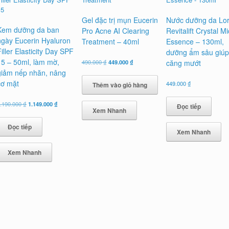
Gel đặc trị mụn Eucerin
Nước dưỡng da Lor
Kem dưỡng da ban
Pro Acne AI Clearing
Revitalift Crystal M
ngày Eucerin Hyaluron
Treatment – 40ml
Essence – 130ml,
Filler Elasticity Day SPF
dưỡng ẩm sâu giúp
15 – 50ml, làm mờ,
Giá
Giá
490.000
₫
449.000
₫
căng mướt
gốc
hiện
giảm nếp nhăn, nâng
là:
tại
cơ mặt
449.000
₫
Thêm vào giỏ hàng
490.000 ₫.
là:
449.000 ₫.
Giá
Giá
.190.000
₫
1.149.000
₫
Đọc tiếp
Xem Nhanh
gốc
hiện
là:
tại
Đọc tiếp
1.190.000 ₫.
là:
Xem Nhanh
1.149.000 ₫.
Xem Nhanh