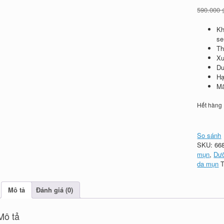
590.000
Kh
se
Th
Xu
Du
Hạ
Mã
Hết hàng
So sánh
SKU:
66
mụn
,
Dư
da mụn
Mô tả
Đánh giá (0)
Mô tả