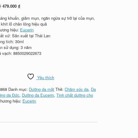
Giá
Giá
₫
479.000
₫
gốc
hiện
là:
tại
áng khuẩn, giảm mụn, ngăn ngừa sự trở lại của mụn,
590.000 ₫.
là:
 khít lỗ chân lông hiệu quả
479.000 ₫.
ương hiệu:
Eucerin
ất xứ: Sản xuất tại Thái Lan
ng tích: 30ml
n sử dụng: 3 năm
 vạch: 8850029022673
Yêu thích
8868
Danh mục:
Dưỡng da mặt
Thẻ:
Chăm sóc da
,
Da
ỡng da Đức
,
Dưỡng da Eucerin
,
Tinh chất dưỡng cho
Thương hiệu:
Eucerin