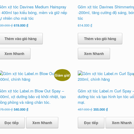
Gôm xịt tóc Davines Medium Hairspray
Gôm xịt tóc Davines Shimmerin
– 400ml tạo kiểu bóng, mềm và giữ nếp
-200ml, tăng cường độ sáng, bó
tự nhiên cho mái tóc
tóc
Giá
Giá
739.000
₫
619.000
₫
614.000
₫
gốc
hiện
là:
tại
Thêm vào giỏ hàng
Thêm vào giỏ hàng
739.000 ₫.
là:
619.000 ₫.
Xem Nhanh
Xem Nhanh
Giảm giá!
Gôm xịt tóc Label.m Blow Out Spay –
Gôm xịt tóc Label.m Curl Spay 
00ml, xịt dưỡng bảo vệ khỏi nhiệt, tạo
dưỡng tóc và tạo hình lọn tóc 
đồng phồng và nâng chân tóc.
mại.
Giá
Giá
Giá
Giá
675.000
₫
540.000
₫
457.000
₫
355.000
₫
gốc
hiện
gốc
hiện
là:
tại
là:
tại
Đọc tiếp
Xem Nhanh
Đọc tiếp
Xem Nhanh
675.000 ₫.
là:
457.000 ₫.
là:
540.000 ₫.
355.000 ₫.