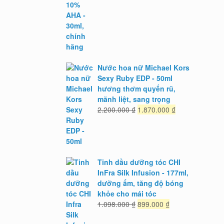
932.000 ₫.
Nước hoa nữ Michael Kors
Sexy Ruby EDP - 50ml
hương thơm quyến rũ,
mãnh liệt, sang trọng
Giá
Giá
2.200.000
₫
1.870.000
₫
gốc
hiện
là:
tại
2.200.000 ₫.
là:
1.870.000 ₫.
Tinh dầu dưỡng tóc CHI
InFra Silk Infusion - 177ml,
dưỡng ẩm, tăng độ bóng
khỏe cho mái tóc
Giá
Giá
1.098.000
₫
899.000
₫
gốc
hiện