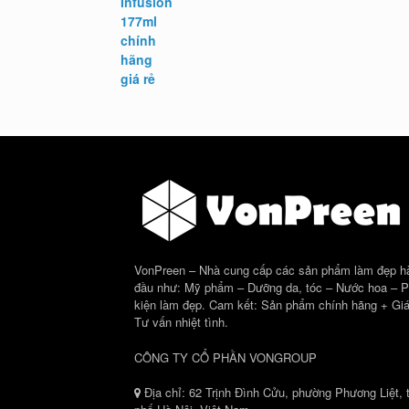
là:
tại
1.098.000 ₫.
là:
899.000 ₫.
VonPreen – Nhà cung cấp các sản phẩm làm đẹp h
đầu như: Mỹ phẩm – Dưỡng da, tóc – Nước hoa – 
kiện làm đẹp. Cam kết: Sản phẩm chính hãng + Giá
Tư vấn nhiệt tình.
CÔNG TY CỔ PHẦN VONGROUP
Địa chỉ: 62 Trịnh Đình Cửu, phường Phương Liệt, 