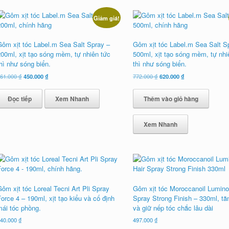
Giảm giá!
Gôm xịt tóc Label.m Sea Salt Spray –
Gôm xịt tóc Label.m Sea Salt S
200ml, xịt tạo sóng mềm, tự nhiên tức
500ml, xịt tạo sóng mềm, tự nhi
hì như sóng biển.
thì như sóng biển.
Giá
Giá
Giá
Giá
561.000
₫
450.000
₫
772.000
₫
620.000
₫
gốc
hiện
gốc
hiện
là:
tại
là:
tại
Đọc tiếp
Xem Nhanh
Thêm vào giỏ hàng
561.000 ₫.
là:
772.000 ₫.
là:
450.000 ₫.
620.000 ₫.
Xem Nhanh
ôm xịt tóc Loreal Tecni Art Pli Spray
Gôm xịt tóc Moroccanoil Lumino
orce 4 – 190ml, xịt tạo kiểu và cố định
Spray Strong Finish – 330ml, tă
mái tóc phồng.
và giữ nếp tóc chắc lâu dài
440.000
₫
497.000
₫