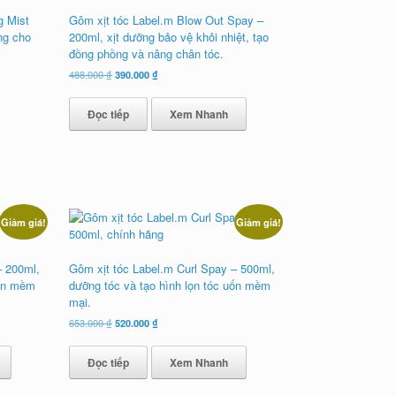
g Mist
Gôm xịt tóc Label.m Blow Out Spay –
ng cho
200ml, xịt dưỡng bảo vệ khỏi nhiệt, tạo
đồng phồng và nâng chân tóc.
Giá
Giá
488.000
₫
390.000
₫
gốc
hiện
là:
tại
Đọc tiếp
Xem Nhanh
488.000 ₫.
là:
390.000 ₫.
Giảm giá!
Giảm giá!
– 200ml,
Gôm xịt tóc Label.m Curl Spay – 500ml,
uốn mềm
dưỡng tóc và tạo hình lọn tóc uốn mềm
mại.
Giá
Giá
653.000
₫
520.000
₫
gốc
hiện
là:
tại
Đọc tiếp
Xem Nhanh
653.000 ₫.
là:
520.000 ₫.