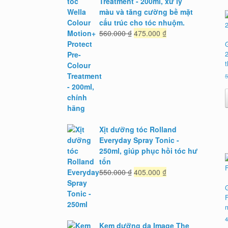
Treatment - 200ml, xử lý
màu và tăng cường bề mặt
cấu trúc cho tóc nhuộm.
Giá
Giá
560.000
₫
475.000
₫
gốc
hiện
là:
tại
t
560.000 ₫.
là:
475.000 ₫.
Xịt dưỡng tóc Rolland
Everyday Spray Tonic -
250ml, giúp phục hồi tóc hư
tổn
Giá
Giá
550.000
₫
405.000
₫
gốc
hiện
G
là:
tại
F
550.000 ₫.
là:
405.000 ₫.
Kem dưỡng da Image The