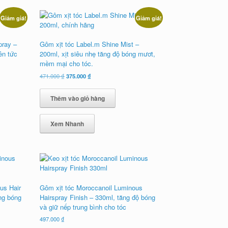
Giảm giá!
Giảm giá!
pray –
Gôm xịt tóc Label.m Shine Mist –
ên tức
200ml, xịt siêu nhẹ tăng độ bóng mươt,
mềm mại cho tóc.
Giá
Giá
471.000
₫
375.000
₫
gốc
hiện
là:
tại
Thêm vào giỏ hàng
471.000 ₫.
là:
375.000 ₫.
Xem Nhanh
us Hair
Gôm xịt tóc Moroccanoil Luminous
ng bóng
Hairspray Finish – 330ml, tăng độ bóng
và giữ nếp trung bình cho tóc
497.000
₫