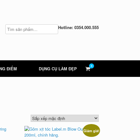
Hotline: 0354.000.555
0
View
NG ĐIỂM
DỤNG CỤ LÀM ĐẸP
shopping
cart
Giảm giá!