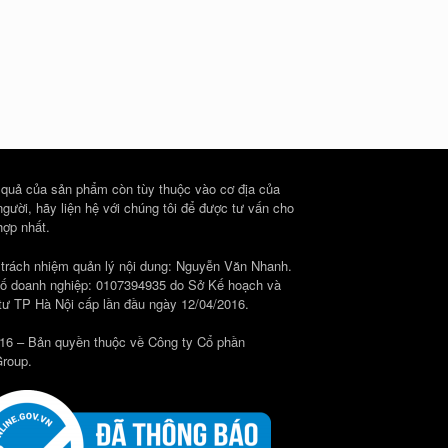
 quả của sản phẩm còn tùy thuộc vào cơ địa của
người, hãy liện hệ với chúng tôi để được tư vấn cho
hợp nhất.
 trách nhiệm quản lý nội dung: Nguyễn Văn Nhanh.
ố doanh nghiệp: 0107394935 do Sở Kế hoạch và
tư TP Hà Nội cấp lần đầu ngày 12/04/2016.
16 – Bản quyền thuộc về Công ty Cổ phần
roup.