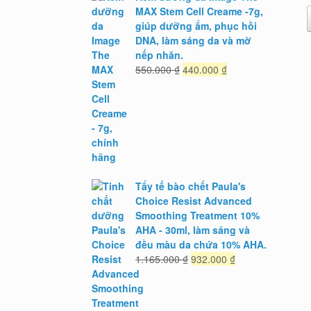
MAX Stem Cell Creame -7g,
giúp dưỡng ẩm, phục hồi
DNA, làm sáng da và mờ
nếp nhăn.
Giá
Giá
550.000
₫
440.000
₫
gốc
hiện
là:
tại
550.000 ₫.
là:
440.000 ₫.
Tẩy tế bào chết Paula's
Choice Resist Advanced
Smoothing Treatment 10%
AHA - 30ml, làm sáng và
đều màu da chứa 10% AHA.
Giá
Giá
1.165.000
₫
932.000
₫
gốc
hiện
là:
tại
1.165.000 ₫.
là: