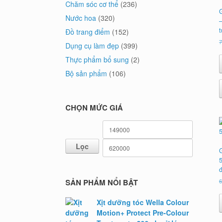
Chăm sóc cơ thể
(236)
Nước hoa
(320)
Đồ trang điểm
(152)
Dụng cụ làm đẹp
(399)
Thực phẩm bổ sung
(2)
Bộ sản phẩm
(106)
CHỌN MỨC GIÁ
Giá
Giá
tối
tối
Lọc
thiểu
đa
5
SẢN PHẨM NỔI BẬT
Xịt dưỡng tóc Wella Colour
Motion+ Protect Pre-Colour