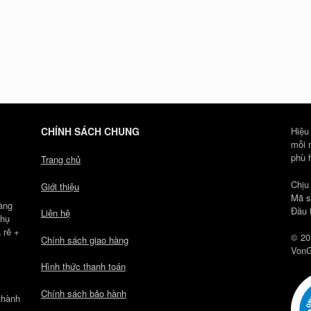
CHÍNH SÁCH CHUNG
Hiệu
mỗi 
phù 
Trang chủ
Chịu
Giới thiệu
Mã s
àng
Đầu 
Liên hệ
Phụ
 rẻ +
© 20
Chính sách giao hàng
VonG
Hình thức thanh toán
Chính sách bảo hành
thành