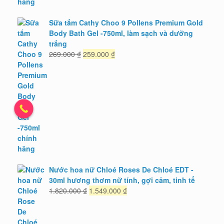
Sữa tắm Cathy Choo 9 Pollens Premium Gold
Body Bath Gel -750ml, làm sạch và dưỡng
trắng
Giá
Giá
269.000
₫
259.000
₫
gốc
hiện
là:
tại
269.000 ₫.
là:
259.000 ₫.
Nước hoa nữ Chloé Roses De Chloé EDT -
30ml hương thơm nữ tính, gợi cảm, tinh tế
Giá
Giá
1.820.000
₫
1.549.000
₫
gốc
hiện
là:
tại
1.820.000 ₫.
là: