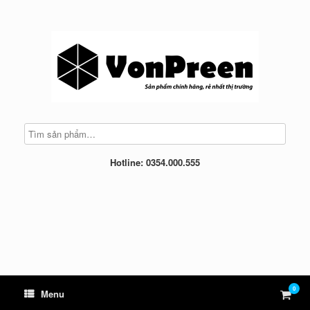
Skip
to
content
Hotline: 0354.000.555
0
View
Menu
shop