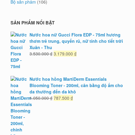
Bộ sản phẩm
(106)
SẢN PHẨM NỔI BẬT
Nước hoa nữ Gucci Flora EDP - 75ml hương
thơm trẻ trung, quyến rũ, nữ tính cho tiết trời
Xuân - Thu
Giá
Giá
3.530.000
₫
3.179.000
₫
gốc
hiện
là:
tại
3.530.000 ₫.
là:
3.179.000 ₫.
Nước hoa hồng MartiDerm Essentials
Blooming Toner - 200ml, cân bằng độ ẩm cho
da thường đến da khô
Giá
Giá
1.050.000
₫
787.500
₫
gốc
hiện
là:
tại
1.050.000 ₫.
là:
787.500 ₫.