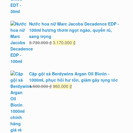
1.549.000 ₫.
Nước hoa nữ Marc Jacobs Decadence EDP -
100ml hương thơm ngọt ngào, quyến rũ,
sang trọng
Giá
Giá
3.730.000
₫
3.170.000
₫
gốc
hiện
là:
tại
3.730.000 ₫.
là:
3.170.000 ₫.
Cặp gội xả Berdywins Argan Oil Biotin -
1000ml, phục hồi hư tổn, giảm gãy rụng tóc
Giá
Giá
1.500.000
₫
960.000
₫
gốc
hiện
là:
tại
1.500.000 ₫.
là:
960.000 ₫.