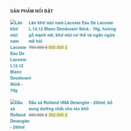
SẢN PHẨM NỔI BẬT
Lăn khử mùi nam Lacoste Eau De Lacoste
L.12.12 Blanc Deodorant Stick - 70g, hương
gỗ mạnh mẽ, khử mùi cơ thể và ngăn ngừa
mồ hôi
Giá
Giá
750.000
₫
650.000
₫
gốc
hiện
là:
tại
750.000 ₫.
là:
650.000 ₫.
Dầu xả Rolland UNA Detangler - 250ml, bổ
sung dưỡng chất cho tóc khô
Giá
Giá
490.000
₫
362.000
₫
gốc
hiện
là:
tại