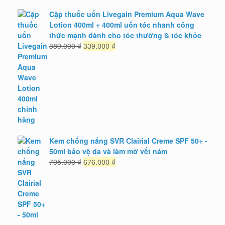
490.000 ₫.
là:
362.000 ₫.
Cặp thuốc uốn Livegain Premium Aqua Wave
Lotion 400ml + 400ml uốn tóc nhanh công
thức mạnh dành cho tóc thường & tóc khỏe
Giá
Giá
389.000
₫
339.000
₫
gốc
hiện
là:
tại
389.000 ₫.
là:
339.000 ₫.
Kem chống nắng SVR Clairial Creme SPF 50+ -
50ml bảo vệ da và làm mờ vết nám
Giá
Giá
795.000
₫
676.000
₫
gốc
hiện
là:
tại
795.000 ₫.
là:
676.000 ₫.