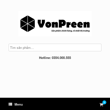
Skip
to
content
Hotline: 0354.000.555
0
View
Menu
shop