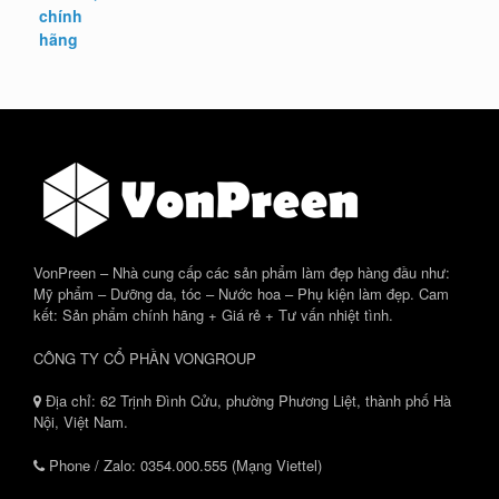
VonPreen – Nhà cung cấp các sản phẩm làm đẹp hàng đầu như:
Mỹ phẩm – Dưỡng da, tóc – Nước hoa – Phụ kiện làm đẹp. Cam
kết: Sản phẩm chính hãng + Giá rẻ + Tư vấn nhiệt tình.
CÔNG TY CỔ PHẦN VONGROUP
Địa chỉ: 62 Trịnh Đình Cửu, phường Phương Liệt, thành phố Hà
Nội, Việt Nam.
Phone / Zalo: 0354.000.555 (Mạng Viettel)