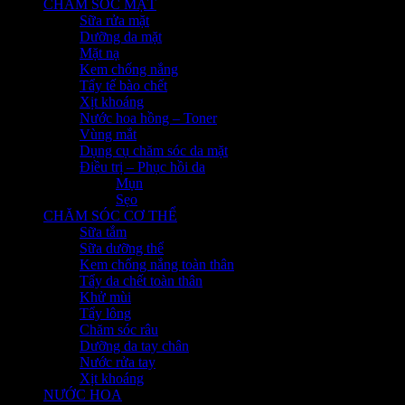
CHĂM SÓC MẶT
Sữa rửa mặt
Dưỡng da mặt
Mặt nạ
Kem chống nắng
Tẩy tế bào chết
Xịt khoáng
Nước hoa hồng – Toner
Vùng mắt
Dụng cụ chăm sóc da mặt
Điều trị – Phục hồi da
Mụn
Sẹo
CHĂM SÓC CƠ THỂ
Sữa tắm
Sữa dưỡng thể
Kem chống nắng toàn thân
Tẩy da chết toàn thân
Khử mùi
Tẩy lông
Chăm sóc râu
Dưỡng da tay chân
Nước rửa tay
Xịt khoáng
NƯỚC HOA