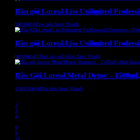
Dầu gội Loreal Liss Unlimited Profess
980.000
₫
Đọc tiếp
Xem Nhanh
Dầu gội Loreal Liss Unlimited Profess
680.000
₫
Thêm vào giỏ hàng
Xem Nhanh
Dầu Gội Loreal Metal Detox – 1500ml, 
1.080.000
₫
Đọc tiếp
Xem Nhanh
1
2
3
4
…
8
9
10