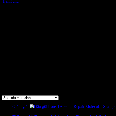
Trang chủ
/ Loreal
cart
Loreal
Eugène Schueller – một kỹ sư trẻ tuôi đã sáng lập ra thương hiê
Qua quá trình phát triển cho đến nay LOréal đã vươn mình t
LOréal Paris ngày nay đã phổ biến ở hơn 120 quốc gia trên thế 
Năm 2007, Tập đoàn L’Oréal Paris quyết định mở chi nhánh 
Để tư vấn trực tiếp, quý khách liên hệ qua các hình thức sau:
Chat (nhắn tin) trực tuyến tại khung chát ở góc dưới bên
Hotline: 0354.000.555 – Máy bàn: 02422.818.111
Từ khóa: L’Oréal Việt Nam, chính hãng, giá rẻ, địa chỉ mua thuốc nh
Hiển thị 1–12 của 111 kết quả
Giảm giá!