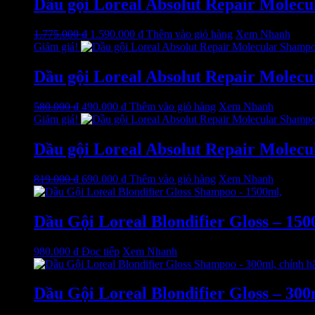
Dầu gội Loreal Absolut Repair Molecul
Giá
Giá
1.775.000
₫
1.590.000
₫
Thêm vào giỏ hàng
Xem Nhanh
gốc
hiện
Giảm giá!
là:
tại
1.775.000 ₫.
là:
Dầu gội Loreal Absolut Repair Molecul
1.590.000 ₫.
Giá
Giá
580.000
₫
490.000
₫
Thêm vào giỏ hàng
Xem Nhanh
gốc
hiện
Giảm giá!
là:
tại
580.000 ₫.
là:
Dầu gội Loreal Absolut Repair Molecul
490.000 ₫.
Giá
Giá
819.000
₫
690.000
₫
Thêm vào giỏ hàng
Xem Nhanh
gốc
hiện
là:
tại
819.000 ₫.
là:
Dầu Gội Loreal Blondifier Gloss – 1500
690.000 ₫.
980.000
₫
Đọc tiếp
Xem Nhanh
Dầu Gội Loreal Blondifier Gloss – 300m