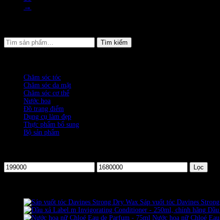
→
Giỏ hàng
Tìm
Tìm kiếm
kiếm:
DANH MỤC SẢN PHẨM
Chăm sóc tóc
(1599)
Chăm sóc da mặt
(745)
Chăm sóc cơ thể
(236)
Nước hoa
(320)
Đồ trang điểm
(152)
Dụng cụ làm đẹp
(399)
Thực phẩm bổ sung
(2)
Bộ sản phẩm
(106)
CHỌN MỨC GIÁ
Giá
Giá
Lọc
tối
tối
thiểu
đa
SẢN PHẨM NỔI BẬT
Sáp vuốt tóc Davines Strong
Dầu 
Nước hoa nữ Chloé Eau 