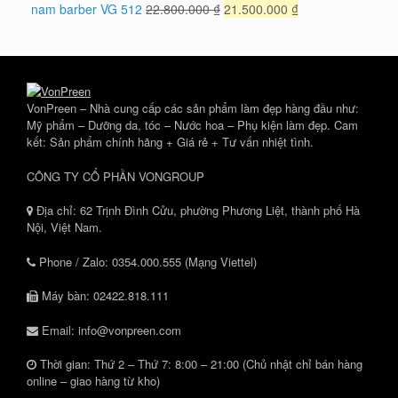
là:
tại
Giá
Giá
nam barber VG 512
22.800.000
₫
21.500.000
₫
428.000 ₫.
là:
gốc
hiện
399.000 ₫.
là:
tại
22.800.000 ₫.
là:
21.500.000 ₫.
VonPreen – Nhà cung cấp các sản phẩm làm đẹp hàng đầu như:
Mỹ phẩm – Dưỡng da, tóc – Nước hoa – Phụ kiện làm đẹp. Cam
kết: Sản phẩm chính hãng + Giá rẻ + Tư vấn nhiệt tình.
CÔNG TY CỔ PHẦN VONGROUP
Địa chỉ: 62 Trịnh Đình Cửu, phường Phương Liệt, thành phố Hà
Nội, Việt Nam.
Phone / Zalo: 0354.000.555 (Mạng Viettel)
Máy bàn: 02422.818.111
Email: info@vonpreen.com
Thời gian: Thứ 2 – Thứ 7: 8:00 – 21:00 (Chủ nhật chỉ bán hàng
online – giao hàng từ kho)