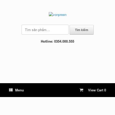
Skip
to
content
Tìm
Tìm kiếm
kiếm:
Hotline: 0354.000.555
View
Menu
View Cart
0
shopping
cart