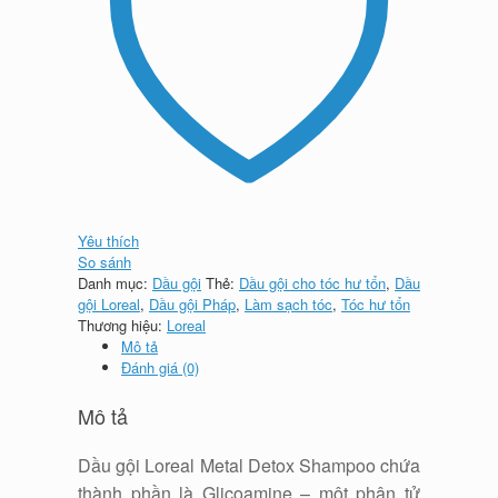
Yêu thích
So sánh
Danh mục:
Dầu gội
Thẻ:
Dầu gội cho tóc hư tổn
,
Dầu
gội Loreal
,
Dầu gội Pháp
,
Làm sạch tóc
,
Tóc hư tổn
Thương hiệu:
Loreal
Mô tả
Đánh giá (0)
Mô tả
Dầu gội Loreal Metal Detox Shampoo chứa
thành phần là Glicoamine – một phân tử