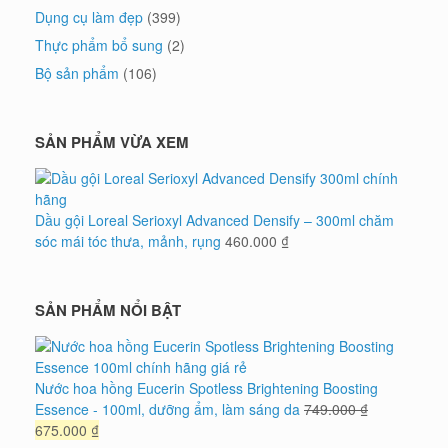
Dụng cụ làm đẹp
(399)
Thực phẩm bổ sung
(2)
Bộ sản phẩm
(106)
SẢN PHẨM VỪA XEM
Dầu gội Loreal Serioxyl Advanced Densify – 300ml chăm
sóc mái tóc thưa, mảnh, rụng
460.000
₫
SẢN PHẨM NỔI BẬT
Nước hoa hồng Eucerin Spotless Brightening Boosting
Essence - 100ml, dưỡng ẩm, làm sáng da
749.000
₫
Giá
Giá
675.000
₫