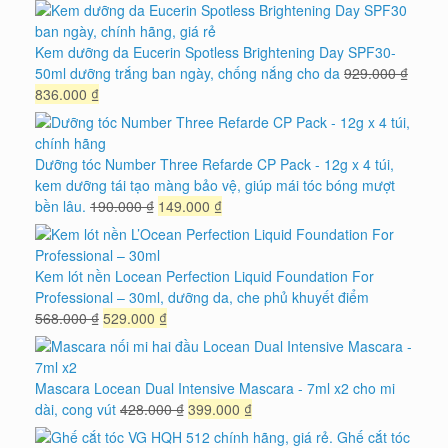
gốc
hiện
là:
tại
749.000 ₫.
là:
Kem dưỡng da Eucerin Spotless Brightening Day SPF30-
675.000 ₫.
50ml dưỡng trắng ban ngày, chống nắng cho da
929.000
₫
Giá
Giá
836.000
₫
gốc
hiện
là:
tại
929.000 ₫.
là:
Dưỡng tóc Number Three Refarde CP Pack - 12g x 4 túi,
836.000 ₫.
kem dưỡng tái tạo màng bảo vệ, giúp mái tóc bóng mượt
Giá
Giá
bền lâu.
190.000
₫
149.000
₫
gốc
hiện
là:
tại
190.000 ₫.
là:
Kem lót nền Locean Perfection Liquid Foundation For
149.000 ₫.
Professional – 30ml, dưỡng da, che phủ khuyết điểm
Giá
Giá
568.000
₫
529.000
₫
gốc
hiện
là:
tại
568.000 ₫.
là:
Mascara Locean Dual Intensive Mascara - 7ml x2 cho mi
529.000 ₫.
Giá
Giá
dài, cong vút
428.000
₫
399.000
₫
gốc
hiện
Ghế cắt tóc