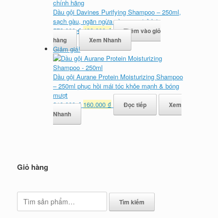
410.000 ₫.
Dầu gội Davines Purifying Shampoo – 250ml,
sạch gàu, ngăn ngừa gàu quay trở lại
Giá
Giá
572.000
₫
499.000
₫
Thêm vào giỏ
gốc
hiện
hàng
Xem Nhanh
là:
tại
Giảm giá!
572.000 ₫.
là:
499.000 ₫.
Dầu gội Aurane Protein Moisturizing Shampoo
– 250ml phục hồi mái tóc khỏe mạnh & bóng
mượt
Giá
Giá
210.000
₫
160.000
₫
Đọc tiếp
Xem
gốc
hiện
Nhanh
là:
tại
210.000 ₫.
là:
160.000 ₫.
Giỏ hàng
Tìm
Tìm kiếm
kiếm: