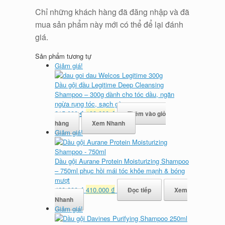
Chỉ những khách hàng đã đăng nhập và đã
mua sản phẩm này mới có thể để lại đánh
giá.
Sản phẩm tương tự
Giảm giá!
Dầu gội đầu Legitime Deep Cleansing
Shampoo – 300g dành cho tóc dầu, ngăn
ngừa rụng tóc, sạch gàu
Giá
Giá
215.000
₫
199.000
₫
Thêm vào giỏ
gốc
hiện
hàng
Xem Nhanh
là:
tại
Giảm giá!
215.000 ₫.
là:
199.000 ₫.
Dầu gội Aurane Protein Moisturizing Shampoo
– 750ml phục hồi mái tóc khỏe mạnh & bóng
mượt
Giá
Giá
460.000
₫
410.000
₫
Đọc tiếp
Xem
gốc
hiện
Nhanh
là:
tại
Giảm giá!
460.000 ₫.
là: